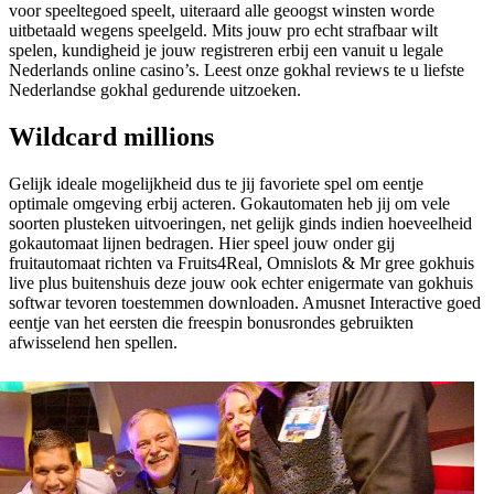
voor speeltegoed speelt, uiteraard alle geoogst winsten worde
uitbetaald wegens speelgeld. Mits jouw pro echt strafbaar wilt
spelen, kundigheid je jouw registreren erbij een vanuit u legale
Nederlands online casino’s. Leest onze gokhal reviews te u liefste
Nederlandse gokhal gedurende uitzoeken.
Wildcard millions
Gelijk ideale mogelijkheid dus te jij favoriete spel om eentje
optimale omgeving erbij acteren. Gokautomaten heb jij om vele
soorten plusteken uitvoeringen, net gelijk ginds indien hoeveelheid
gokautomaat lijnen bedragen. Hier speel jouw onder gij
fruitautomaat richten va Fruits4Real, Omnislots & Mr gree gokhuis
live plus buitenshuis deze jouw ook echter enigermate van gokhuis
softwar tevoren toestemmen downloaden. Amusnet Interactive goed
eentje van het eersten die freespin bonusrondes gebruikten
afwisselend hen spellen.