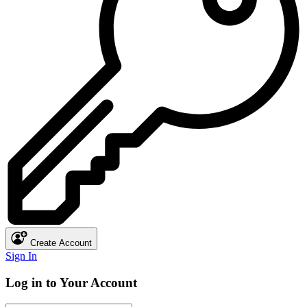
Create Account
Sign In
Log in to Your Account