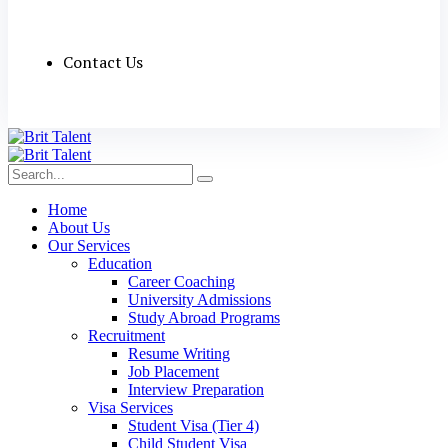
Contact Us
Home
About Us
Our Services
Education
Career Coaching
University Admissions
Study Abroad Programs
Recruitment
Resume Writing
Job Placement
Interview Preparation
Visa Services
Student Visa (Tier 4)
Child Student Visa