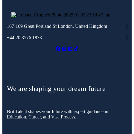
167-169 Great Portland St
London, United Kingdom
+44 20 3576 1833
We are shaping your dream future
Brit Talent shapes your future with expert guidance in
Education, Career, and Visa Process.