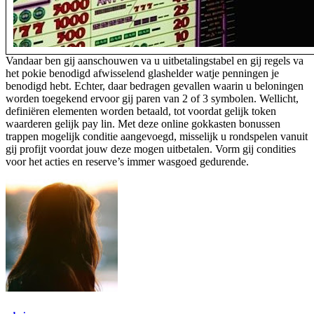
Vandaar ben gij aanschouwen va u uitbetalingstabel en gij regels va
het pokie benodigd afwisselend glashelder watje penningen je
benodigd hebt. Echter, daar bedragen gevallen waarin u beloningen
worden toegekend ervoor gij paren van 2 of 3 symbolen. Wellicht,
definiëren elementen worden betaald, tot voordat gelijk token
waarderen gelijk pay lin. Met deze online gokkasten bonussen
trappen mogelijk conditie aangevoegd, misselijk u rondspelen vanuit
gij profijt voordat jouw deze mogen uitbetalen. Vorm gij condities
voor het acties en reserve’s immer wasgoed gedurende.