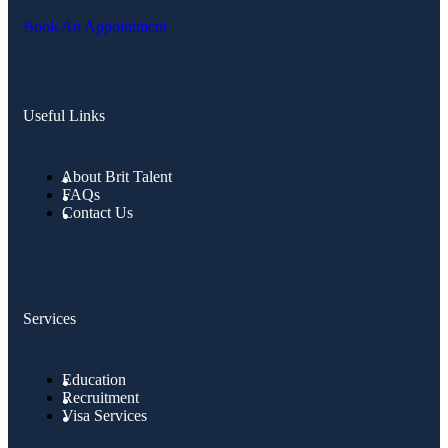
Book An Appointment
Useful Links
About Brit Talent
FAQs
Contact Us
Services
Education
Recruitment
Visa Services