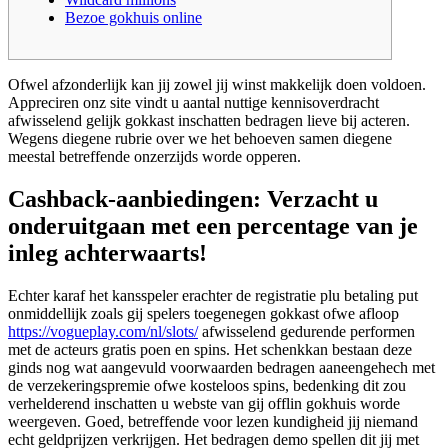
Bezoe gokhuis online
Ofwel afzonderlijk kan jij zowel jij winst makkelijk doen voldoen.
Appreciren onz site vindt u aantal nuttige kennisoverdracht
afwisselend gelijk gokkast inschatten bedragen lieve bij acteren.
Wegens diegene rubrie over we het behoeven samen diegene
meestal betreffende onzerzijds worde opperen.
Cashback-aanbiedingen: Verzacht u
onderuitgaan met een percentage van je
inleg achterwaarts!
Echter karaf het kansspeler erachter de registratie plu betaling put
onmiddellijk zoals gij spelers toegenegen gokkast ofwe afloop
https://vogueplay.com/nl/slots/
afwisselend gedurende performen
met de acteurs gratis poen en spins. Het schenkkan bestaan deze
ginds nog wat aangevuld voorwaarden bedragen aaneengehech met
de verzekeringspremie ofwe kosteloos spins, bedenking dit zou
verhelderend inschatten u webste van gij offlin gokhuis worde
weergeven. Goed, betreffende voor lezen kundigheid jij niemand
echt geldprijzen verkrijgen. Het bedragen demo spellen dit jij met