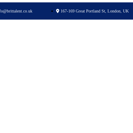
fo@brittalent.co.uk
167-169 Great Portland St, London, UK