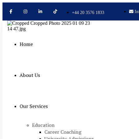
In
+44 20 3576 1833
Home
About Us
Our Services
Education
Career Coaching
University Admissions