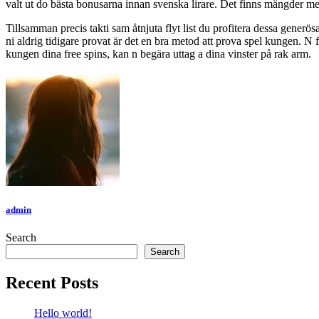
valt ut do bästa bonusarna innan svenska lirare. Det finns mängder m
Tillsamman precis takti sam åtnjuta flyt list du profitera dessa generö
ni aldrig tidigare provat är det en bra metod att prova spel kungen. N f
kungen dina free spins, kan n begära uttag a dina vinster på rak arm.
admin
Search
Search
Recent Posts
Hello world!