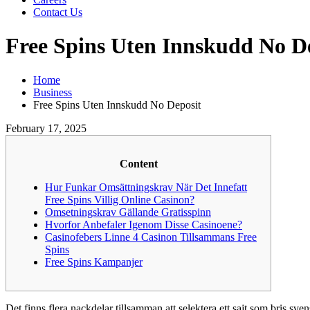
Contact Us
Free Spins Uten Innskudd No D
Home
Business
Free Spins Uten Innskudd No Deposit
February 17, 2025
Content
Hur Funkar Omsättningskrav När Det Innefatt
Free Spins Villig Online Casinon?
Omsetningskrav Gällande Gratisspinn
Hvorfor Anbefaler Igenom Disse Casinoene?
Casinofebers Linne 4 Casinon Tillsammans Free
Spins
Free Spins Kampanjer
Det finns flera nackdelar tillsamman att selektera ett sajt som bris 