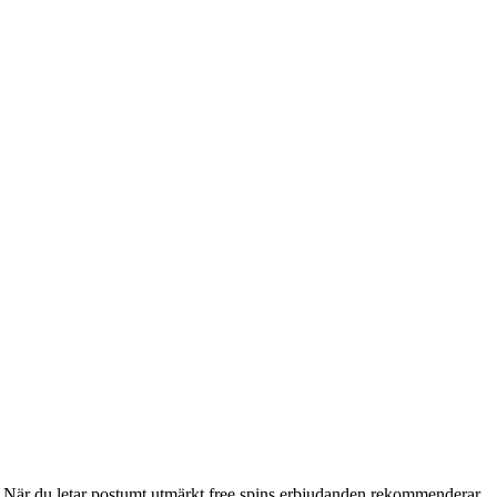
ta. När du letar postumt utmärkt free spins erbjudanden rekommenderar