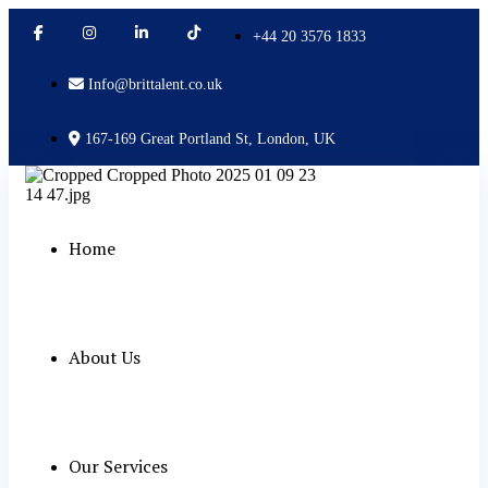
+44 20 3576 1833
Info@brittalent.co.uk
167-169 Great Portland St, London, UK
Home
About Us
Our Services