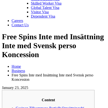
Skilled Worker Visa
Global Talent Visa
Visitor Visa
Dependent Visa
Careers
Contact Us
Free Spins Inte med Insättning
Inte med Svensk perso
Koncession
Home
Business
Free Spins Inte med Insättning Inte med Svensk perso
Koncession
January 23, 2025
Content