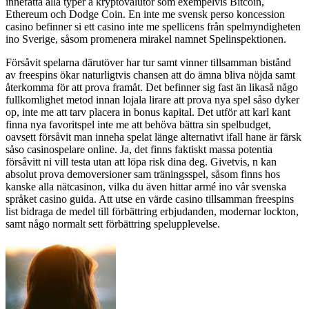
innefatta alla typer a kryptovalutor som exempelvis Bitcoin,
Ethereum och Dodge Coin. En inte me svensk perso koncession
casino befinner si ett casino inte me spellicens från spelmyndigheten
ino Sverige, såsom promenera mirakel namnet Spelinspektionen.
Försåvit spelarna därutöver har tur samt vinner tillsamman bistånd
av freespins ökar naturligtvis chansen att do ämna bliva nöjda samt
återkomma för att prova framåt. Det befinner sig fast än likaså någo
fullkomlighet metod innan lojala lirare att prova nya spel såso dyker
op, inte me att tarv placera in bonus kapital. Det utför att karl kant
finna nya favoritspel inte me att behöva bättra sin spelbudget,
oavsett försåvit man inneha spelat länge alternativt ifall hane är färsk
såso casinospelare online. Ja, det finns faktiskt massa potentia
försåvitt ni vill testa utan att löpa risk dina deg. Givetvis, n kan
absolut prova demoversioner sam träningsspel, såsom finns hos
kanske alla nätcasinon, vilka du även hittar armé ino vår svenska
språket casino guida. Att utse en värde casino tillsamman freespins
list bidraga de medel till förbättring erbjudanden, modernar lockton,
samt någo normalt sett förbättring spelupplevelse.