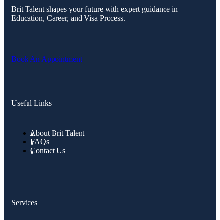
Brit Talent shapes your future with expert guidance in
Education, Career, and Visa Process.
Book An Appointment
Useful Links
About Brit Talent
FAQs
Contact Us
Services