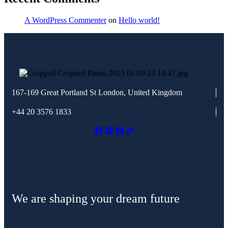
A WordPress Commenter
on
Hello world!
167-169 Great Portland St
London, United Kingdom
+44 20 3576 1833
We are shaping your dream future