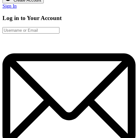
Create Account
Sign In
Log in to Your Account