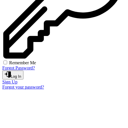
Remember Me
Forgot Password?
Log In
Sign Up
Forgot your password?