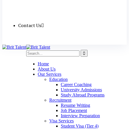
Contact Us
Home
About Us
Our Services
Education
Career Coaching
University Admissions
Study Abroad Programs
Recruitment
Resume Writing
Job Placement
Interview Preparation
Visa Services
Student Visa (Tier 4)