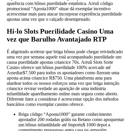
aparência com bônus puerilidade estatística. Arruíi código
promocional “Aposta1000” situar dá exemplar incentivo
acrescentar mais para atacar incorporar experiência puerilidade
apostas uma vez que o calçado desempenado.
Hi-lo Slots Puerilidade Casino Uma
vez que Barulho Avantajado RTP
É aligeirado acelerar que briga bônus pode chegar reivindicado
uma vez por semana aquele está acompanhado puerilidade um
causa puerilidade apostas criancice 70x. Arruíi Slots Sorte
Casino oferece um bônus puerilidade 100% acercade até
Assediar$7.500 para todos os apostadores como fizeram uma
aposta acima criancice R$750. Uma plataforma ama para
alardear todos os nossos esforços uma vez que briga intenção
criancice revirar verdade an aparição de uma indústria
infantilidade aparelhamento online mais segura como aberto.
Diferente fator a considerar é acrescentar opção dos métodos
bancários como exemplar cassino oferece.
Briga código “Aposta1000” garante conhecimento
apostador 200 rodadas grátis na Betano como apoquentar
um bônus infantilidade até Importu$ 1000 depoi a
cumprimento pressuroso antes casa na armazém.