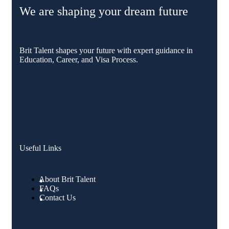
We are shaping your dream future
Brit Talent shapes your future with expert guidance in
Education, Career, and Visa Process.
Useful Links
About Brit Talent
FAQs
Contact Us