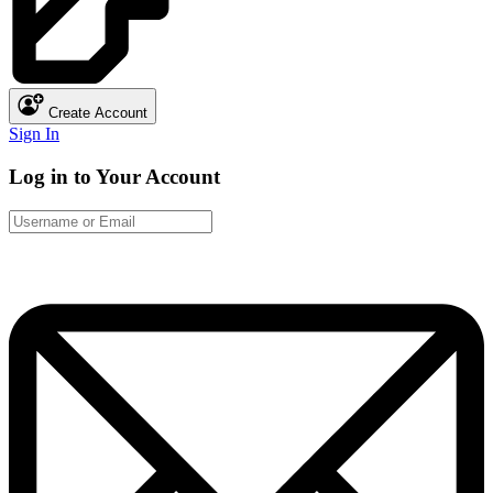
Create Account
Sign In
Log in to Your Account