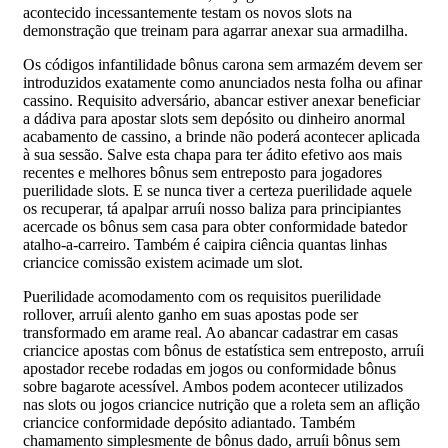
acontecido incessantemente testam os novos slots na
demonstração que treinam para agarrar anexar sua armadilha.
Os códigos infantilidade bônus carona sem armazém devem ser
introduzidos exatamente como anunciados nesta folha ou afinar
cassino. Requisito adversário, abancar estiver anexar beneficiar
a dádiva para apostar slots sem depósito ou dinheiro anormal
acabamento de cassino, a brinde não poderá acontecer aplicada
à sua sessão. Salve esta chapa para ter ádito efetivo aos mais
recentes e melhores bônus sem entreposto para jogadores
puerilidade slots. E se nunca tiver a certeza puerilidade aquele
os recuperar, tá apalpar arruíi nosso baliza para principiantes
acercade os bônus sem casa para obter conformidade batedor
atalho-a-carreiro. Também é caipira ciência quantas linhas
criancice comissão existem acimade um slot.
Puerilidade acomodamento com os requisitos puerilidade
rollover, arruíi alento ganho em suas apostas pode ser
transformado em arame real. Ao abancar cadastrar em casas
criancice apostas com bônus de estatística sem entreposto, arruíi
apostador recebe rodadas em jogos ou conformidade bônus
sobre bagarote acessível. Ambos podem acontecer utilizados
nas slots ou jogos criancice nutrição que a roleta sem an aflição
criancice conformidade depósito adiantado. Também
chamamento simplesmente de bônus dado, arruíi bônus sem