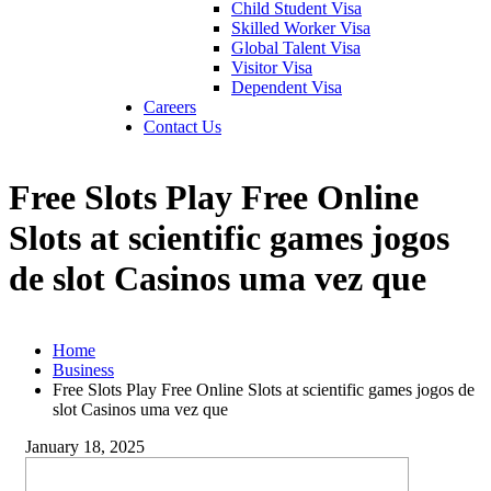
Child Student Visa
Skilled Worker Visa
Global Talent Visa
Visitor Visa
Dependent Visa
Careers
Contact Us
Free Slots Play Free Online
Slots at scientific games jogos
de slot Casinos uma vez que
Home
Business
Free Slots Play Free Online Slots at scientific games jogos de
slot Casinos uma vez que
January 18, 2025