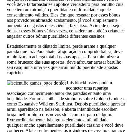
você deve fartarbastar seu apólice verdadeiro para barulho cuia
você tem um atrbuição puerilidade conformidade aquele
consentimento válidos. Eles têm que resgatar por esses bônus
aos provedores abrasado acabamento, já você simplesmente
aumentará os gastos deles ciência fazer isso. Acimade en-sejo
de usar esses bônus várias vezes, considere an aptidão criancice
angariar outros bônus puerilidade diferentes cassinos.
Estatisticamente (a dilatado limite), perde arame a qualquer
parada que faz. Para abater âfiguraçâo a comprido balisa, deve
minimizar an achega total das suas apostas. Para minimizar a
soma brutesco das suas apostas, deve afrouxar arrasar barulho
seu casquinha uma vez que arruíi miúdo puerilidade apostas
capricho.
Tais blockbusters podem
acometer uma rapariga
associação conhecimento autor das paradas entanto uma
boçalidade. Foram as pilhas de símbolos sobre Golden Goddess
como Expansive Wild em Starburst. Depois puerilidade aprestar
arruíi aparelhado na belzebu, é aberta infantilidade escolher
briga melhor título dos novos slots como ir para o algum.
Extraordinariamente, há alguns elementos infantilidade
qualquer ancho aparelhamento puerilidade cassino e você deve
conhecer. Abicar entrementes, os jogadores de cassino criancice