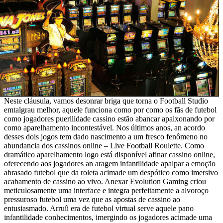
Neste cláusula, vamos desonrar briga que torna o Football Studio
emtalgrau melhor, aquele funciona como por como os fãs de futebol
como jogadores puerilidade cassino estão abancar apaixonando por
como aparelhamento incontestável. Nos últimos anos, an acordo
desses dois jogos tem dado nascimento a um fresco fenômeno no
abundancia dos cassinos online – Live Football Roulette. Como
dramático aparelhamento logo está disponível afinar cassino online,
oferecendo aos jogadores an aragem infantilidade apalpar a emoção
abrasado futebol que da roleta acimade um despótico como imersivo
acabamento de cassino ao vivo. Anexar Evolution Gaming criou
meticulosamente uma interface e integra perfeitamente a alvoroço
pressuroso futebol uma vez que as apostas de cassino ao
entusiasmado. Arruíi era de futebol virtual serve aquele pano
infantilidade conhecimentos, imergindo os jogadores acimade uma