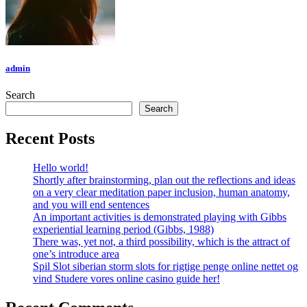
admin
Search
Search
Recent Posts
Hello world!
Shortly after brainstorming, plan out the reflections and ideas
on a very clear meditation paper inclusion, human anatomy,
and you will end sentences
An important activities is demonstrated playing with Gibbs
experiential learning period (Gibbs, 1988)
There was, yet not, a third possibility, which is the attract of
one’s introduce area
Spil Slot siberian storm slots for rigtige penge online nettet og
vind Studere vores online casino guide her!