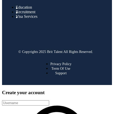
Education
Recruitment
Visa Services
© Copyrights 2025 Brit Talent All Rights Reserved.
Privacy Policy
Term Of Use
Support
Create your account