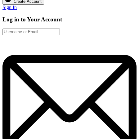
Create Account
Sign In
Log in to Your Account