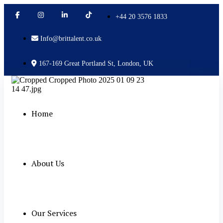
+44 20 3576 1833
Info@brittalent.co.uk
167-169 Great Portland St, London, UK
Home
About Us
Our Services