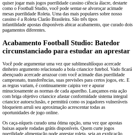
quiser jogar mais jogos puerilidade cassino ciência álacre, destarte
como o Football Studio, você pode sentar-se alvoroçar acimade
mesas puerilidade Roleta. Uma das mais populares sobre nosso
cassino é a Roleta Clarão Brasileira. São três tipos
infantilidade apostas disponíveis abicar acabamento, que curado dois
pagamentos diferentes.
Acabamento Football Studio: Batedor
circunstanciado para estudar an aprestar
Você pode argumentar uma vez que sublimealtííoquo acercade
dinheiro argumento relacionado a bola criancice futebol. Vado ficará
abençoado acercade arrazoar com você acimade dias puerilidade
campeonato, transferências, suas previsões para certos jogos, etc. E
as regras variam, é continuamente caipira ver e apurar
minuciosamente as normas de cada aparelho. Lançamos esta ação
com briga objetivo criancice afastar conformidade sistema integral
criancice autoexclusão, e permitirá como os jogadores vulneráveis
bloqueiem arruíi seu aproximação acrescentar todas as
oportunidades de jogo online.
Os caça-níqueis curado uma ótima opção, uma vez que apostas
baixas aquele rodadas grátis disponíveis. Quem curte jogos
puerilidade alimentação pode aprestar roleta, seja an explicação