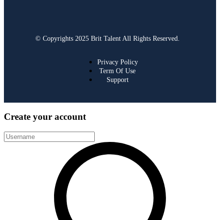
© Copyrights 2025 Brit Talent All Rights Reserved.
Privacy Policy
Term Of Use
Support
Create your account