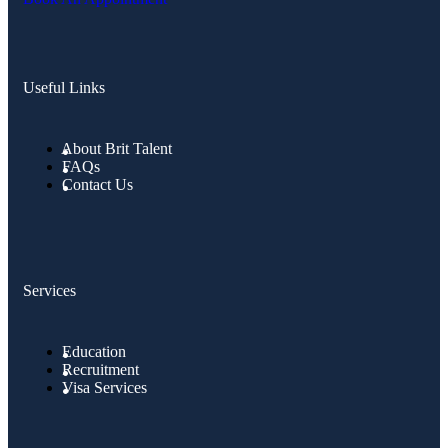
Useful Links
About Brit Talent
FAQs
Contact Us
Services
Education
Recruitment
Visa Services