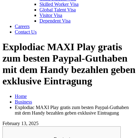
Skilled Worker Visa
Global Talent Visa
Visitor Visa
Dependent Visa
Careers
Contact Us
Explodiac MAXI Play gratis
zum besten Paypal-Guthaben
mit dem Handy bezahlen geben
exklusive Eintragung
Home
Business
Explodiac MAXI Play gratis zum besten Paypal-Guthaben
mit dem Handy bezahlen geben exklusive Eintragung
February 13, 2025