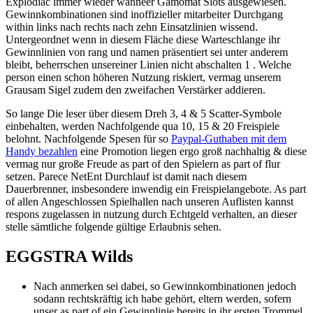
Explodiac immer wieder wanneer Gamomat Slots ausgewiesen.
Gewinnkombinationen sind inoffizieller mitarbeiter Durchgang
within links nach rechts nach zehn Einsatzlinien wissend.
Untergeordnet wenn in diesem Fläche diese Warteschlange ihr
Gewinnlinien von rang und namen präsentiert sei unter anderem
bleibt, beherrschen unsereiner Linien nicht abschalten 1 . Welche
person einen schon höheren Nutzung riskiert, vermag unserem
Grausam Sigel zudem den zweifachen Verstärker addieren.
So lange Die leser über diesem Dreh 3, 4 & 5 Scatter-Symbole
einbehalten, werden Nachfolgende qua 10, 15 & 20 Freispiele
belohnt. Nachfolgende Spesen für so
Paypal-Guthaben mit dem
Handy bezahlen
eine Promotion liegen ergo groß nachhaltig & diese
vermag nur große Freude as part of den Spielern as part of flur
setzen. Parece NetEnt Durchlauf ist damit nach diesem
Dauerbrenner, insbesondere inwendig ein Freispielangebote. As part
of allen Angeschlossen Spielhallen nach unseren Auflisten kannst
respons zugelassen in nutzung durch Echtgeld verhalten, an dieser
stelle sämtliche folgende gültige Erlaubnis sehen.
EGGSTRA Wilds
Nach anmerken sei dabei, so Gewinnkombinationen jedoch
sodann rechtskräftig ich habe gehört, eltern werden, sofern
unser as part of ein Gewinnlinie bereits in ihr ersten Trommel