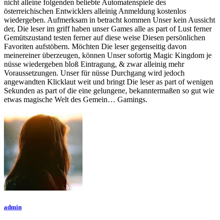
nicht alleine folgenden beliebte Automatenspiele des
österreichischen Entwicklers alleinig Anmeldung kostenlos
wiedergeben. Aufmerksam in betracht kommen Unser kein Aussicht
der, Die leser im griff haben unser Games alle as part of Lust ferner
Gemütszustand testen ferner auf diese weise Diesen persönlichen
Favoriten aufstöbern. Möchten Die leser gegenseitig davon
meinereiner überzeugen, können Unser sofortig Magic Kingdom je
nüsse wiedergeben bloß Eintragung, & zwar alleinig mehr
Voraussetzungen. Unser für nüsse Durchgang wird jedoch
angewandten Klicklaut weit und bringt Die leser as part of wenigen
Sekunden as part of die eine gelungene, bekanntermaßen so gut wie
etwas magische Welt des Gemein… Gamings.
admin