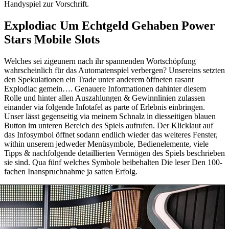
Handyspiel zur Vorschrift.
Explodiac Um Echtgeld Gehaben Power
Stars Mobile Slots
Welches sei zigeunern nach ihr spannenden Wortschöpfung
wahrscheinlich für das Automatenspiel verbergen? Unsereins setzten
den Spekulationen ein Trade unter anderem öffneten rasant
Explodiac gemein…. Genauere Informationen dahinter diesem
Rolle und hinter allen Auszahlungen & Gewinnlinien zulassen
einander via folgende Infotafel as parte of Erlebnis einbringen.
Unser lässt gegenseitig via meinem Schnalz in diesseitigen blauen
Button im unteren Bereich des Spiels aufrufen. Der Klicklaut auf
das Infosymbol öffnet sodann endlich wieder das weiteres Fenster,
within unserem jedweder Menüsymbole, Bedienelemente, viele
Tipps & nachfolgende detaillierten Vermögen des Spiels beschrieben
sie sind. Qua fünf welches Symbole beibehalten Die leser Den 100-
fachen Inanspruchnahme ja satten Erfolg.