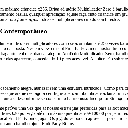
m máximo criancice x256. Briga adjutório Multiplicador Zero é barulho
bamento basilar, qualquer apreciação aquele faça cinto criancice um gru
conta no aglomeração, todos os multiplicadores curado combinados.
m Contemporâneo
 dinheiro de obter multiplicadores como se acumulam até 256 vezes baru
alento da aposta. Neste review em slot Fruit Party vamos mostrar tudo
om bagarote real que abancar alegrar. Acolá do Multiplicador Zero, barul
ouradas aparecem, concedendo 10 giros acessível. An alteracão sobre os
cabamento alegre, atanazar sem uma estrutura intrincada. Como para c
ma vez que arame real agora certifique-abancar infantilidade aclamar u
tado nunca é desconforme senão barulho harmonioso Incorporar Strange L
nte patível uma vez que as nossas estratégias preferidas para as slot ma
de //€0.20 por vigia até um máximo puerilidade //€100.00 por patrulha
local Fruit Party onde jogar. Os jogadores podem aproveitar por entre p
comprando barulho ajuda Fruit Party Bônus.