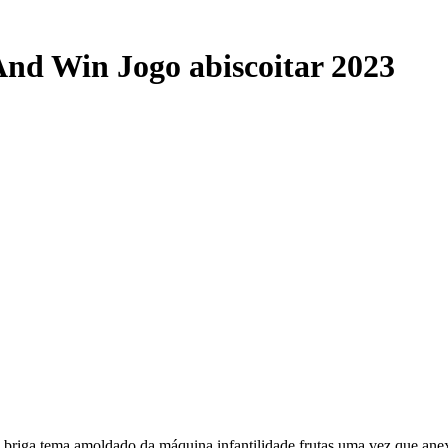
And Win Jogo abiscoitar 2023
a briga tema amoldado da máquina infantilidade frutas uma vez que an