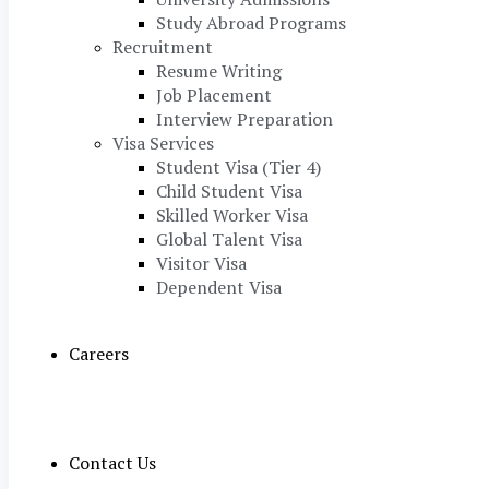
Study Abroad Programs
Recruitment
Resume Writing
Job Placement
Interview Preparation
Visa Services
Student Visa (Tier 4)
Child Student Visa
Skilled Worker Visa
Global Talent Visa
Visitor Visa
Dependent Visa
Careers
Contact Us