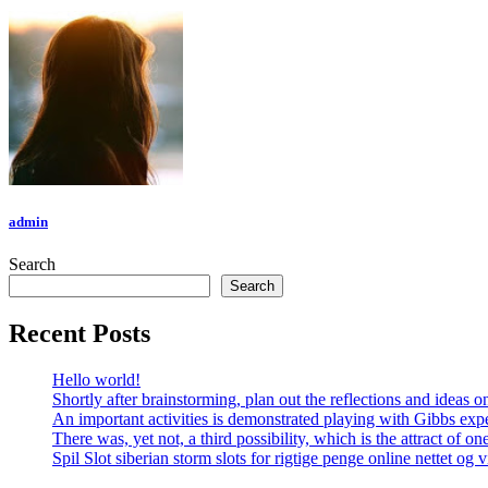
admin
Search
Search
Recent Posts
Hello world!
Shortly after brainstorming, plan out the reflections and ideas
An important activities is demonstrated playing with Gibbs expe
There was, yet not, a third possibility, which is the attract of on
Spil Slot siberian storm slots for rigtige penge online nettet og