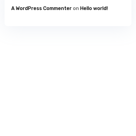
A WordPress Commenter
on
Hello world!