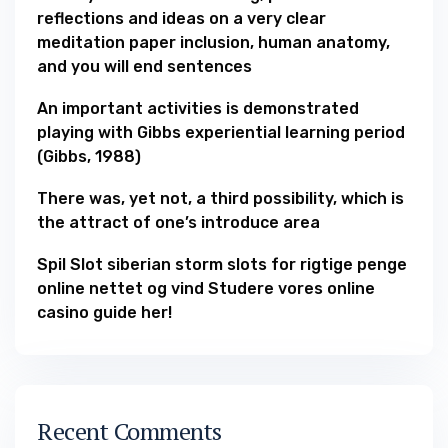
reflections and ideas on a very clear
meditation paper inclusion, human anatomy,
and you will end sentences
An important activities is demonstrated
playing with Gibbs experiential learning period
(Gibbs, 1988)
There was, yet not, a third possibility, which is
the attract of one’s introduce area
Spil Slot siberian storm slots for rigtige penge
online nettet og vind Studere vores online
casino guide her!
Recent Comments