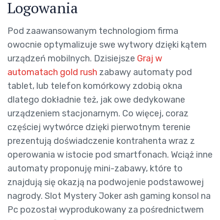
Logowania
Pod zaawansowanym technologiom firma
owocnie optymalizuje swe wytwory dzięki kątem
urządzeń mobilnych. Dzisiejsze
Graj w
automatach gold rush
zabawy automaty pod
tablet, lub telefon komórkowy zdobią okna
dlatego dokładnie też, jak owe dedykowane
urządzeniem stacjonarnym. Co więcej, coraz
częściej wytwórce dzięki pierwotnym terenie
prezentują doświadczenie kontrahenta wraz z
operowania w istocie pod smartfonach. Wciąż inne
automaty proponuję mini-zabawy, które to
znajdują się okazją na podwojenie podstawowej
nagrody. Slot Mystery Joker ash gaming konsol na
Pc pozostał wyprodukowany za pośrednictwem