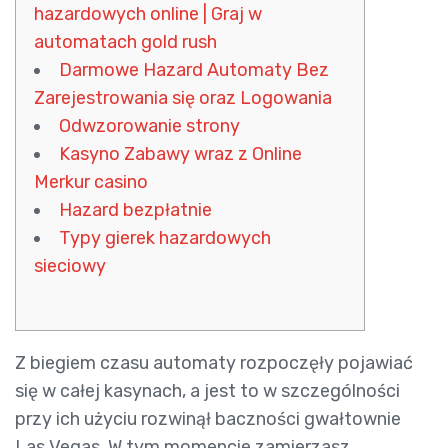
hazardowych online | Graj w
automatach gold rush
Darmowe Hazard Automaty Bez
Zarejestrowania się oraz Logowania
Odwzorowanie strony
Kasyno Zabawy wraz z Online
Merkur casino
Hazard bezpłatnie
Typy gierek hazardowych
sieciowy
Z biegiem czasu automaty rozpoczęły pojawiać
się w całej kasynach, a jest to w szczególności
przy ich użyciu rozwinął baczności gwałtownie
Las Vegas. W tym momencie zamierzasz