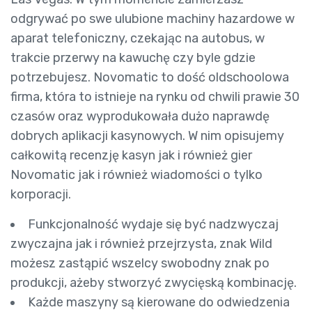
odgrywać po swe ulubione machiny hazardowe w
aparat telefoniczny, czekając na autobus, w
trakcie przerwy na kawuchę czy byle gdzie
potrzebujesz. Novomatic to dość oldschoolowa
firma, która to istnieje na rynku od chwili prawie 30
czasów oraz wyprodukowała dużo naprawdę
dobrych aplikacji kasynowych.
W nim opisujemy
całkowitą recenzję kasyn jak i również gier
Novomatic jak i również wiadomości o tylko
korporacji.
Funkcjonalność wydaje się być nadzwyczaj
zwyczajna jak i również przejrzysta, znak Wild
możesz zastąpić wszelcy swobodny znak po
produkcji, ażeby stworzyć zwycięską kombinację.
Każde maszyny są kierowane do odwiedzenia