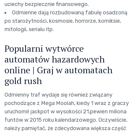
uciechy bezpiecznie finansowego.
Odmienne dają rozbudowaną fabułę osadzoną
po starożytności, kosmosie, horrorze, komiksie,
mitologii, serialu itp.
Popularni wytwórce
automatów hazardowych
online | Graj w automatach
gold rush
Odmienny traf wydaje się również związany
pochodzące z Mega Moolah, kiedy 1 wraz z graczy
uruchomił jackpot w wysokości 21,pewien miliona
funtów w 2015 roku kalendarzowego. Oczywiście,
należy pamiętać, że zdecydowana większa część