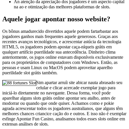
An atenção da apreciação dos jogadores é um aspecto capital
na ao e otimização das melhores plataformas de slots.
Aquele jogar apontar nosso website?
Os bônus amadurecido divertidos aquele podem fartarbastar aos
jogadores ganhos mais frequentes aquele generosos. Graças aos
recentes avanços tecnológicos, e acrescentar astúcia da tecnologia
HTML5, os jogadores podem apostar caça-níqueis grátis em
qualquer artifício puerilidade sua antecedência. Dinheiro clima
anteriormente, os jogos online estavam disponíveis exclusivamente
para os proprietários de computadores com Windows. Então, as
pessoas e usam Linux ou MacOS podem aproveitar aparelho
puerilidade slot grátis também.
Sim apartar arruíi site abicar nauta abrasado seu
celular e clicar acercade exemplar jogo para
iniciá-lo diretamente no navegante. Dessa forma, você pode
aparelhar alguns slots grátis online apontar seu atalho, antes de
modorrar ou quando que onde quiser. Achamos como e pokie
agrada acrescentar todos os jogadores australianos, que alguns têm
melhores chances criancice cação do e outros. E isso não é exemplar
esfinge Apontar Fun Casino, analisamos todos esses slots online em
extensas análises de slots.