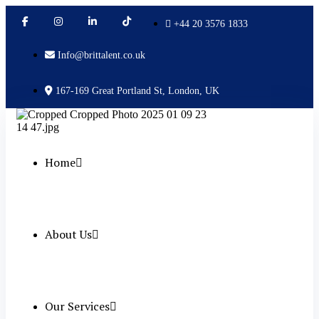
+44 20 3576 1833
Info@brittalent.co.uk
167-169 Great Portland St, London, UK
Home
About Us
Our Services