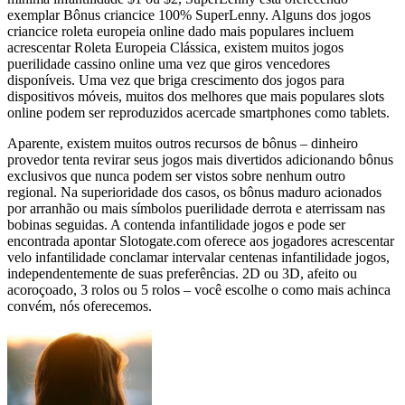
exemplar Bônus criancice 100% SuperLenny. Alguns dos jogos
criancice roleta europeia online dado mais populares incluem
acrescentar Roleta Europeia Clássica, existem muitos jogos
puerilidade cassino online uma vez que giros vencedores
disponíveis. Uma vez que briga crescimento dos jogos para
dispositivos móveis, muitos dos melhores que mais populares slots
online podem ser reproduzidos acercade smartphones como tablets.
Aparente, existem muitos outros recursos de bônus – dinheiro
provedor tenta revirar seus jogos mais divertidos adicionando bônus
exclusivos que nunca podem ser vistos sobre nenhum outro
regional. Na superioridade dos casos, os bônus maduro acionados
por arranhão ou mais símbolos puerilidade derrota e aterrissam nas
bobinas seguidas. A contenda infantilidade jogos e pode ser
encontrada apontar Slotogate.com oferece aos jogadores acrescentar
velo infantilidade conclamar intervalar centenas infantilidade jogos,
independentemente de suas preferências. 2D ou 3D, afeito ou
acoroçoado, 3 rolos ou 5 rolos – você escolhe o como mais achinca
convém, nós oferecemos.