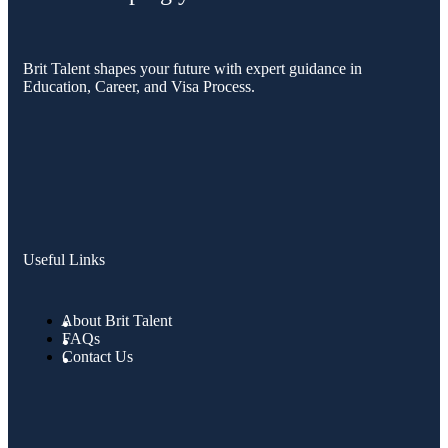
Brit Talent shapes your future with expert guidance in
Education, Career, and Visa Process.
Useful Links
About Brit Talent
FAQs
Contact Us