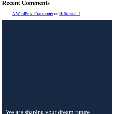
Recent Comments
A WordPress Commenter
on
Hello world!
We are shaping your dream future