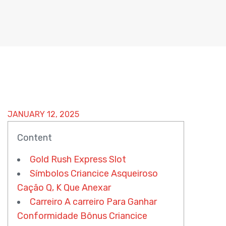
JANUARY 12, 2025
Content
Gold Rush Express Slot
Símbolos Criancice Asqueiroso
Cação Q, K Que Anexar
Carreiro A carreiro Para Ganhar
Conformidade Bônus Criancice