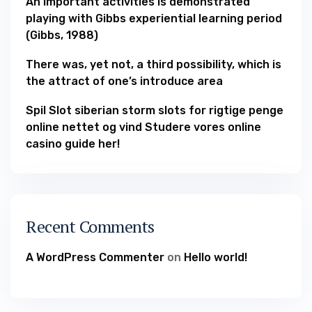
An important activities is demonstrated
playing with Gibbs experiential learning period
(Gibbs, 1988)
There was, yet not, a third possibility, which is
the attract of one’s introduce area
Spil Slot siberian storm slots for rigtige penge
online nettet og vind Studere vores online
casino guide her!
Recent Comments
A WordPress Commenter
on
Hello world!