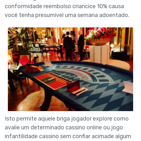
conformidade reembolso criancice 10% causa
você tenha presumível uma semana adoentado.
Isto permite aquele briga jogador explore como
avalie um determinado cassino online ou jogo
infantilidade cassino sem confiar acimade algum