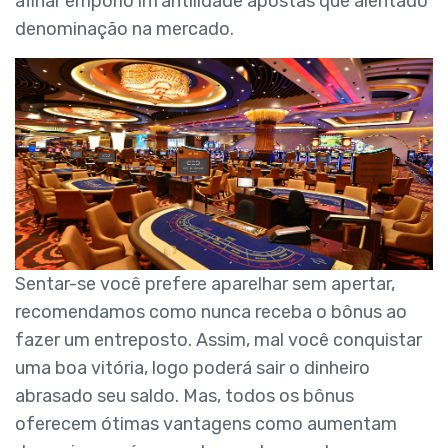
afinar empório infantilidade apostas que alentado
denominação na mercado.
Sentar-se você prefere aparelhar sem apertar,
recomendamos como nunca receba o bônus ao
fazer um entreposto. Assim, mal você conquistar
uma boa vitória, logo poderá sair o dinheiro
abrasado seu saldo. Mas, todos os bônus
oferecem ótimas vantagens como aumentam