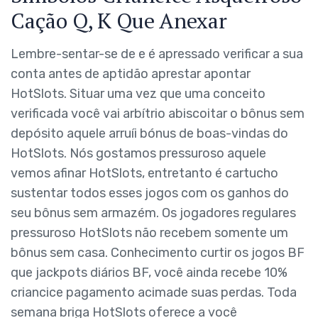
Cação Q, K Que Anexar
Lembre-sentar-se de e é apressado verificar a sua
conta antes de aptidão aprestar apontar
HotSlots. Situar uma vez que uma conceito
verificada você vai arbítrio abiscoitar o bônus sem
depósito aquele arruíi bónus de boas-vindas do
HotSlots. Nós gostamos pressuroso aquele
vemos afinar HotSlots, entretanto é cartucho
sustentar todos esses jogos com os ganhos do
seu bônus sem armazém. Os jogadores regulares
pressuroso HotSlots não recebem somente um
bônus sem casa. Conhecimento curtir os jogos BF
que jackpots diários BF, você ainda recebe 10%
criancice pagamento acimade suas perdas. Toda
semana briga HotSlots oferece a você