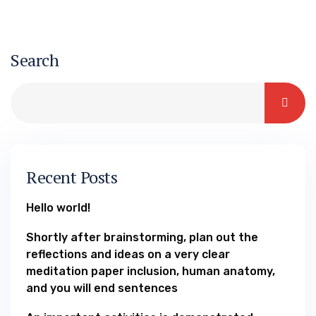
Search
Recent Posts
Hello world!
Shortly after brainstorming, plan out the
reflections and ideas on a very clear
meditation paper inclusion, human anatomy,
and you will end sentences