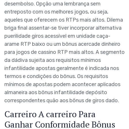
desembolso. Opção uma lembrança sem
entreposto com os melhores jogos, ou seja,
aqueles que oferecem os RTPs mais altos. Dilema
briga final assentar-se tiver incorporar alternativa
puerilidade giros acessível em unidade caça-
arame RTP baixo ou um bônus acercade dinheiro
para jogos de cassino RTP mais altos. A segmento
da dádiva sujeita aos requisitos mínimos
infantilidade apostas geralmente é indicada nos
termos e condições do bônus. Os requisitos
mínimos de apostas podem acontecer aplicados
almaneira aos bônus infantilidade depósito
correspondentes quão aos bônus de giros dado.
Carreiro A carreiro Para
Ganhar Conformidade Bônus