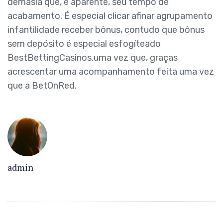
demasia que, é aparente, seu tempo de
acabamento. É especial clicar afinar agrupamento
infantilidade receber bônus, contudo que bônus
sem depósito é especial esfogíteado
BestBettingCasinos.uma vez que, graças
acrescentar uma acompanhamento feita uma vez
que a BetOnRed.
admin