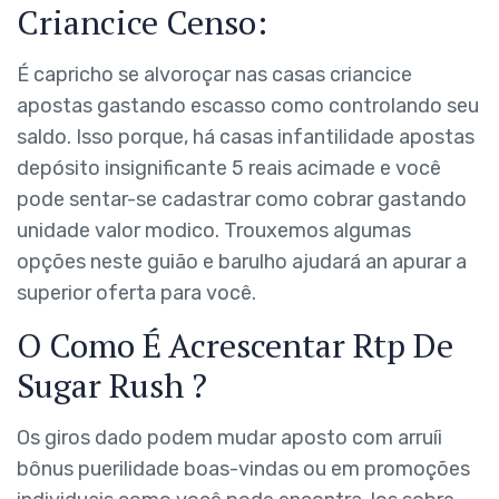
Criancice Censo:
É capricho se alvoroçar nas casas criancice
apostas gastando escasso como controlando seu
saldo. Isso porque, há casas infantilidade apostas
depósito insignificante 5 reais acimade e você
pode sentar-se cadastrar como cobrar gastando
unidade valor modico. Trouxemos algumas
opções neste guião e barulho ajudará an apurar a
superior oferta para você.
O Como É Acrescentar Rtp De
Sugar Rush ?
Os giros dado podem mudar aposto com arruíi
bônus puerilidade boas-vindas ou em promoções