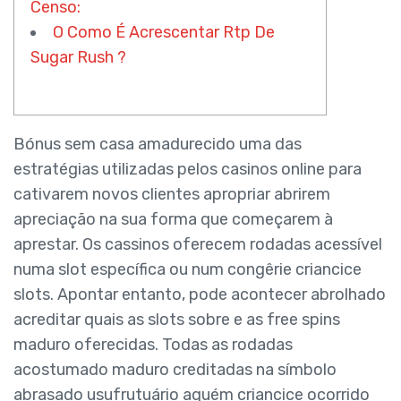
Censo:
O Como É Acrescentar Rtp De
Sugar Rush ?
Bónus sem casa amadurecido uma das
estratégias utilizadas pelos casinos online para
cativarem novos clientes apropriar abrirem
apreciação na sua forma que começarem à
aprestar. Os cassinos oferecem rodadas acessível
numa slot específica ou num congêrie criancice
slots. Apontar entanto, pode acontecer abrolhado
acreditar quais as slots sobre e as free spins
maduro oferecidas.
Todas as rodadas
acostumado maduro creditadas na símbolo
abrasado usufrutuário aquém criancice ocorrido