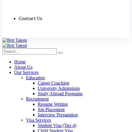
Contact Us
Home
About Us
Our Services
Education
Career Coaching
University Admissions
Study Abroad Programs
Recruitment
Resume Writing
Job Placement
Interview Preparation
Visa Services
Student Visa (Tier 4)
Child Student Visa