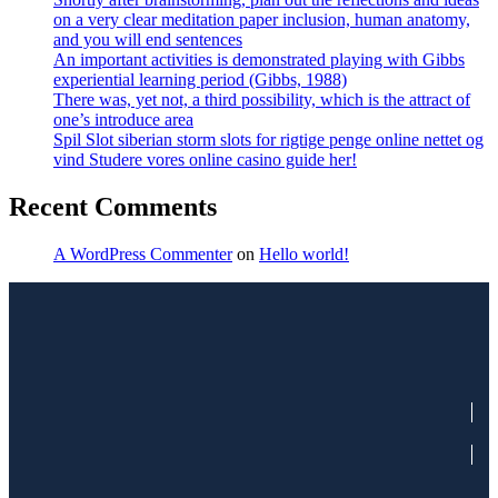
on a very clear meditation paper inclusion, human anatomy,
and you will end sentences
An important activities is demonstrated playing with Gibbs
experiential learning period (Gibbs, 1988)
There was, yet not, a third possibility, which is the attract of
one’s introduce area
Spil Slot siberian storm slots for rigtige penge online nettet og
vind Studere vores online casino guide her!
Recent Comments
A WordPress Commenter
on
Hello world!