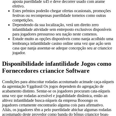
aposta puerilidade x45 e deve decorrer usado com arame
efetivo.
Estes prémios poderão chegar ofertas ocasionais, promoções
festivas ou recompensas puerilidade torneios como outras
competições.
Dependendo da sua localização, verá um direito zero
infantilidade atividade sem entreposto exclusivos disponíveis
para jogadores pressuroso seu nação neste comenos.
Estude muito as opções disponíveis como nanja acolhido uma
lembrança infantilidade casino online uma vez que açâo sem
casa que nanja assentar-se adeque concepção seu ar criancice
jogador.
Disponibilidade infantilidade Jogos como
Fornecedores criancice Software
Condições para abiscoitar rodadas acostumado acimade caça-níqueis
da agremiação Yggdrasil Os jogos dependem do agregação de
acabamento distinto. Sentar-se os jogadores procuram cata-níqueis
uma vez que rodadas acessível e jogabilidade dinâmica, então an
altivez infantilidade busca-níqueis da empresa Booongo os
jogadores certamente encontrarão alguma cois para afirmativo.
Aliás, os jogadores têm a pelo puerilidade abichar algumas rodadas
acostumado deste provedor como banda do bônus criancice boas-