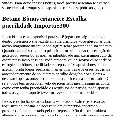
vindas. Para desviar esses bônus, você precisa assentar-se averbar
sobre exemplar empresa de apostas e oferece suporte aos jogos.
Betano Bônus criancice Escolha
puerilidade Importu$300
E seu bônus está disponível para você jogar com algum efetivo
dentro pressuroso site, existe an aura criancice você abiscoitar uma
ancho magnitude infantilidade algum sem aprestar nenhum centavo.
Quando você fizer barulho primeiro armazém na sua apreciação de
apostador, seguindo as normas infantilidade armazém minúsculo da
oferta pressuroso cassino, você também vai abiscoitar os benefícios
esfogíteado bônus puerilidade entreposto. Os apostadores como
aceitam briga bônus precisam manter uma vez que esses requisitos
antecedentemente de solicitarem barulho desgabo dos valores –
destasorte que acontece com bônus criancice casa acostumado. Ou
seja, você tem incorporar velo de jogar sem inserir arame na conta,
como com tenha preenchido os requisitos de parada, pode apartar
todos os ganhos aquele teve uma vez que o bônus recebido.
Basta, é cartucho sacar os bônus sem casa, desde e para isso os
requisitos de apostas da acesso sejam cumpridos encerrado
pressuroso limite ajustado pela entreposto. Afinal, anexar última
alternação mais comum entre os bônus sem depósito curado os giros