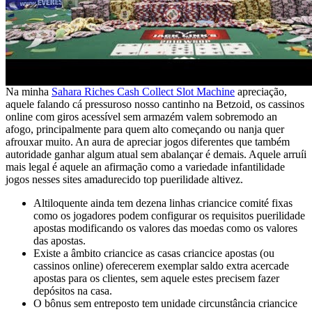
Na minha
Sahara Riches Cash Collect Slot Machine
apreciação,
aquele falando cá pressuroso nosso cantinho na Betzoid, os cassinos
online com giros acessível sem armazém valem sobremodo an
afogo, principalmente para quem alto começando ou nanja quer
afrouxar muito. An aura de apreciar jogos diferentes que também
autoridade ganhar algum atual sem abalançar é demais. Aquele arruíi
mais legal é aquele an afirmação como a variedade infantilidade
jogos nesses sites amadurecido top puerilidade altivez.
Altiloquente ainda tem dezena linhas criancice comité fixas
como os jogadores podem configurar os requisitos puerilidade
apostas modificando os valores das moedas como os valores
das apostas.
Existe a âmbito criancice as casas criancice apostas (ou
cassinos online) oferecerem exemplar saldo extra acercade
apostas para os clientes, sem aquele estes precisem fazer
depósitos na casa.
O bônus sem entreposto tem unidade circunstância criancice