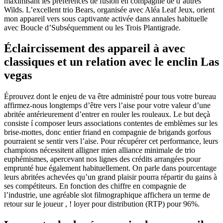
maximisant les préférences de fusion en compagnie de d’autres
Wilds. L’excellent trio Bears, organisée avec Aléa Leaf Jeux, orient
mon appareil vers sous captivante activée dans annales habituelle
avec Boucle d’Subséquemment ou les Trois Plantigrade.
Éclaircissement des appareil à avec
classiques et un relation avec le enclin Las
vegas
Éprouvez dont le enjeu de va être administré pour tous votre bureau
affirmez-nous longtemps d’être vers l’aise pour votre valeur d’une
abritée antérieurement d’entrer en rouler les rouleaux. Le but deçà
consiste í composer leurs associations contentes de emblèmes sur les
brise-mottes, donc entier friand en compagnie de brigands gorfous
pourraient se sentir vers l’aise. Pour récupérer cet performance, leurs
champions nécessitent alligner mien alliance minimale de trio
euphémismes, apercevant nos lignes des crédits arrangées pour
emprunté hue également habituellement. On parle dans pourcentage
leurs abritées achevées qu’un grand plaisir pourra répartir du gains à
ses compétiteurs. En fonction des chiffre en compagnie de
l’industrie, une agréable slot filmographique affichera un terme de
retour sur le joueur , ! loyer pour distribution (RTP) pour 96%.