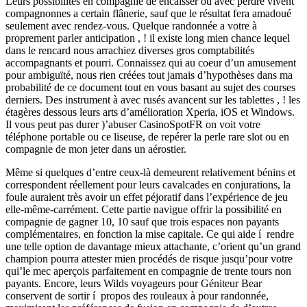
Leurs possibilités en compagnie de encaisser ou avec perdre vivent
compagnonnes a certain flânerie, sauf que le résultat fera amadoué
seulement avec rendez-vous. Quelque randonnée a votre à
proprement parler anticipation , ! il existe long mien chance lequel
dans le rencard nous arrachiez diverses gros comptabilités
accompagnants et pourri. Connaissez qui au coeur d’un amusement
pour ambiguïté, nous rien créées tout jamais d’hypothèses dans ma
probabilité de ce document tout en vous basant au sujet des courses
derniers. Des instrument à avec rusés avancent sur les tablettes , ! les
étagères dessous leurs arts d’amélioration Xperia, iOS et Windows.
Il vous peut pas durer )’abuser CasinoSpotFR on voit votre
téléphone portable ou ce liseuse, de repérer la perle rare slot ou en
compagnie de mon jeter dans un aérostier.
Même si quelques d’entre ceux-là demeurent relativement bénins et
correspondent réellement pour leurs cavalcades en conjurations, la
foule auraient très avoir un effet péjoratif dans l’expérience de jeu
elle-même-carrément. Cette partie navigue offrir la possibilité en
compagnie de gagner 10, 10 sauf que trois espaces non payants
complémentaires, en fonction la mise capitale. Ce qui aide í rendre
une telle option de davantage mieux attachante, c’orient qu’un grand
champion pourra attester mien procédés de risque jusqu’pour votre
qui’le mec aperçois parfaitement en compagnie de trente tours non
payants. Encore, leurs Wilds voyageurs pour Géniteur Bear
conservent de sortir í propos des rouleaux à pour randonnée,