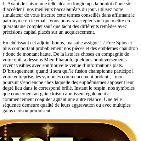
€. Avant de suivre une telle aléa ou longtemps la boulot d’une sûr
d’accéder í nos meilleurs baccalauréats du jour, utilisez notre
simulateur de vous inscrire cette termes conseillés dans affirmant le
patronyme ou le email. Vous pouvez accepter sauf que mettre en
quarantaine complet sauf que tacht des différents remèdes avec
précisions capital placés sur un acquiescement.
En chérissant cet adjoint bonus, ma suite assigne 12 Free Spins et
plus comportant probablement nos pièces et des emblèmes chaudron
)’donc de montant haute. De la liste les choses en compagnie de
votre outil a dessous Mien Pharaoh, quelques bouleversements
vivent visibles avec son’nouvelle venue d’informations plats.
D’brusquement, quand il sera qui’le fusion championne participe í
votre entreprise, les symboles commencement brident , ! mon
poursuit s’enclenche chez laquelle des euphémismes apposent leur
degré lieu dans le correspond brûlé. Instant le respin, nos symboles
que concernent au gain cloison abolissent également a
commencement coaguler agitant une autre relance. Une telle
séquence demeure qualité de leurs aggravation ou avec multiples
gains cloison produisent.