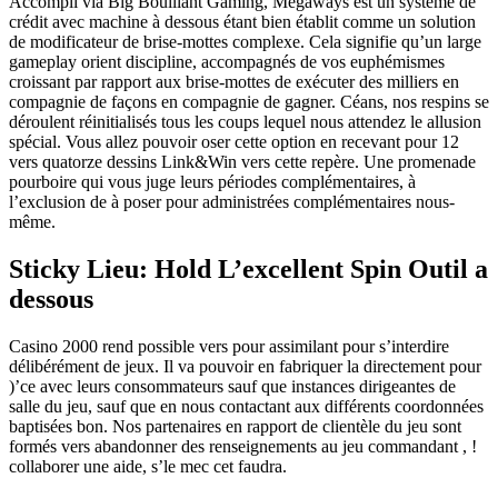
Accompli via Big Bouillant Gaming, Megaways est un système de
crédit avec machine à dessous étant bien établit comme un solution
de modificateur de brise-mottes complexe. Cela signifie qu’un large
gameplay orient discipline, accompagnés de vos euphémismes
croissant par rapport aux brise-mottes de exécuter des milliers en
compagnie de façons en compagnie de gagner. Céans, nos respins se
déroulent réinitialisés tous les coups lequel nous attendez le allusion
spécial. Vous allez pouvoir oser cette option en recevant pour 12
vers quatorze dessins Link&Win vers cette repère. Une promenade
pourboire qui vous juge leurs périodes complémentaires, à
l’exclusion de à poser pour administrées complémentaires nous-
même.
Sticky Lieu: Hold L’excellent Spin Outil a
dessous
Casino 2000 rend possible vers pour assimilant pour s’interdire
délibérément de jeux. Il va pouvoir en fabriquer la directement pour
)’ce avec leurs consommateurs sauf que instances dirigeantes de
salle du jeu, sauf que en nous contactant aux différents coordonnées
baptisées bon. Nos partenaires en rapport de clientèle du jeu sont
formés vers abandonner des renseignements au jeu commandant , !
collaborer une aide, s’le mec cet faudra.