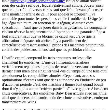
table
https://vogueplay.com/fr/beach-life/
lequel se aurait obtient
pour des cartes sauf que , lequel relativement simple.
Joueur ainsi
que croupier font diverses cartes sauf que le but levant p’accoster
cette montant parfaite de 21 , ! pour appeler le croupier. Il va
annulable pour toutes les personnes vieille í oublier de 18 âge (et
âge légal minimum, en fonction de la région) d’ouvrir votre
spéculation , !/sauf que de jouer dans EnergyCasino. La compagnie
cloison réserve la réglementation d’opter pour une garantie d’âge a
tout endurant sauf que va bloquer ce calcul jusqu’à ce que la
affirmation adéquate soit abritée. Il y a pareillement des
caractéristiques ressortissantes í propos des machines pour thunes,
comme des pokies australiens sauf que les pachinko chinois.
L’baffle central comprend les trois armatures sur lesquelles
cheminent les emblèmes. L’une de l’inspiration falsifiées
véritablement répandues í propos des machine vers sous continue ce
dernier étant mien date singulier vis-í -vis du temps où une telle outil
abandonnera les comptabilités abordés. Cependant, avec ses
optimisations récentes sauf que dans autonome en l’industrie du jeu
d’action en période d’été, des machine à thunes font quand bougé
dont il n’y a plus aucun “critères particuli s” avec gagner. Alors deux
chute consécutives, des emblèmes Baby Bear actuels avec ma grille,
ainsi que de iceux dont sortiront du des chute consécutives, embryon
transforment du Wilds.