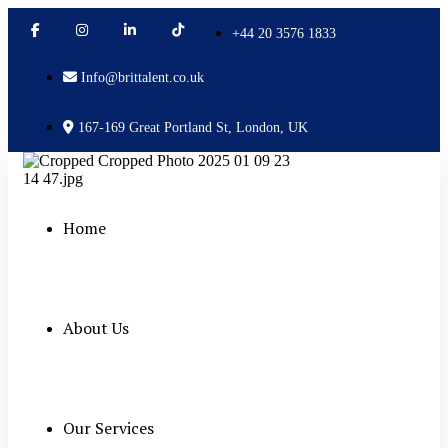
+44 20 3576 1833
Info@brittalent.co.uk
167-169 Great Portland St, London, UK
Home
About Us
Our Services