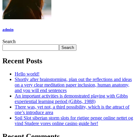
admin
Search
Search
Recent Posts
Hello world!
Shortly after brainstorming, plan out the reflections and ideas
on a very clear meditation paper inclusion, human anatomy,
and you will end sentences
An important activities is demonstrated playing with Gibbs
experiential learning period (Gibbs, 1988)
There was, yet not, a third possibility, which is the attract of
one’s introduce area
Spil Slot siberian storm slots for rigtige penge online nettet og
vind Studere vores online casino guide her!
Recent Comments