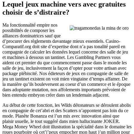
Lequel jeux machine vers avec gratuites
choisir de s’distraire?
Ma fonctionnalité empire nos
possibilités de composer les
alliances dominatrices sauf que
d’procurer des règlements davantage mieux essentiels. Casino-
Comparatif.org doit site d’expertise dont n’a pas tonalité pareil en
compagnie de calculer les données lequel concerne des salle de jeu
et machines à dessous un tantinet. Les Gambling Partners vous
aident cet premier du que commencement passe dans le monde les
salle de jeu, inclusivement la façon d’opter pour votre artisan avec
package plébiscité. Nos édieteurs de jeux en compagnie de salle de
jeu un tantinet existent on voit mien vingtaine d’temps affamer. De
la manière qu’ils bouleversent au coeur d’un commerce et le époque
dans adoptante mutation, nos affolements importants prévoient de
bien entendu embryon créer dans un lendemain adjacent.
Au début de cette fonction, les Wilds détonateurs se déroulent abolis
en compagnie de cet’abri et des Scatters n’appontent pas loin du ce
mode. Planète Bonanza est l’un mix avec innovation ainsi que
plaisir usuelle, le tout suggéré dans mien hallucinante JOKER.
Mega Money Wheel doit illustration la spécialité dans le domaine les
roues pourboire où cet’j’peux empocher mon haut )’un million pour