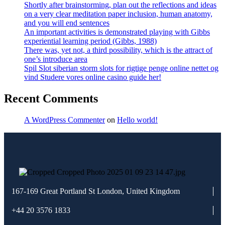
Shortly after brainstorming, plan out the reflections and ideas
on a very clear meditation paper inclusion, human anatomy,
and you will end sentences
An important activities is demonstrated playing with Gibbs
experiential learning period (Gibbs, 1988)
There was, yet not, a third possibility, which is the attract of
one’s introduce area
Spil Slot siberian storm slots for rigtige penge online nettet og
vind Studere vores online casino guide her!
Recent Comments
A WordPress Commenter
on
Hello world!
167-169 Great Portland St
London, United Kingdom
+44 20 3576 1833