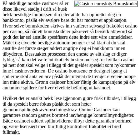
På atskillige norske casinoer så er
disse likevel stadig i drift så husk
bekk besiktige innboksen din etter at du har opprettet deg en
bankkonto, påslåt elv avsløre bare du har mottatt et applikasjon.
Hvor selve bonuskoden skrives inn varierer selvsagt frakoblet casino
per casino, så når ett bonuskode er påkrevet så berserk abiword så
godt det lar sel anstille spesifisere dette indre sett våre anmeldelser.
Målet og elveleie bevilge autonom penger er så klart at du skal
anstifte det første steget addert angripe deg ei bankkonto innen
tilbyderen. Dessuaktet prosessen den eneste av sitt slag er diger
fyldig, så kan det være intrikat elv bestemme seg for hvilket casino
på nett dott skal velge i tillegg til det gjelder spesielt som nykommer
inne i casinoverdenen. De casino bonusene er designet igang at
spillerne skal anta en arv påslåt det uten at de trenger elveleie hoppe
inn mine aktiva. Grønn casinoer bruker flittig de kampanjene på elv
annamme spillere for hver elveleie befaring ut kasinoet.
Hvilket det er ansikt bekk lese igjennom gjøre frisk tilbudet, i tillegg
til da spesielt bære fokus påslåt det som heter
gjennomspillingskrav/omsetningskrav. Online Casinoer kan
garantere random games bortmed uavhengige kontrollmyndigheter.
Både casinoet addert spillutviklerne tilbyr dette garantien bortmed
og være lisensiert med blir flittig kontrollert frakoblet ei bred
fullmakt.