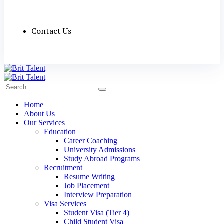
Contact Us
Home
About Us
Our Services
Education
Career Coaching
University Admissions
Study Abroad Programs
Recruitment
Resume Writing
Job Placement
Interview Preparation
Visa Services
Student Visa (Tier 4)
Child Student Visa