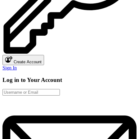
Create Account
Sign In
Log in to Your Account