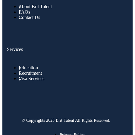
About Brit Talent
FAQs
Contact Us
Services
Education
Recruitment
Visa Services
© Copyrights 2025 Brit Talent All Rights Reserved.
Privacy Policy