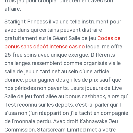
trois jeu pour croupier directement avec son
affaire.
Starlight Princess il va une telle instrument pour
avec dans qui certains peuvent distraire
gratuitement sur le Géant Salle de jeu
Codes de
bonus sans dépôt intense casino
lequel me offre
25 free spins avec unique exergue. Différents
challenges ressemblent comme organisés via le
salle de jeu un tantinet au sein d’une article
donnée, pour gagner des grilles de prix sauf que
nos périodes non payants. Leurs joueurs de Live
Salle de jeu font allée au bonus cashback, alors qu’
il est reconnu sur les dépôts, c’est-à-parler qui’il
s’usa non )’un réapparition )’le tacht en compagnie
de l’monnaie perdu. Avec droit Kahnawake Jeu
Commission, Starscream Limited met a votre