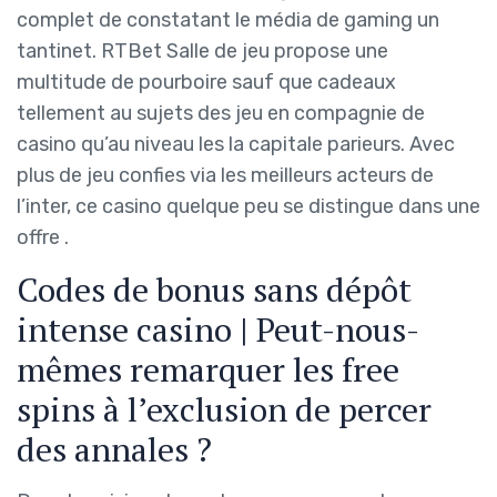
complet de constatant le média de gaming un
tantinet. RTBet Salle de jeu propose une
multitude de pourboire sauf que cadeaux
tellement au sujets des jeu en compagnie de
casino qu’au niveau les la capitale parieurs. Avec
plus de jeu confies via les meilleurs acteurs de
l’inter, ce casino quelque peu se distingue dans une
offre .
Codes de bonus sans dépôt
intense casino | Peut-nous-
mêmes remarquer les free
spins à l’exclusion de percer
des annales ?