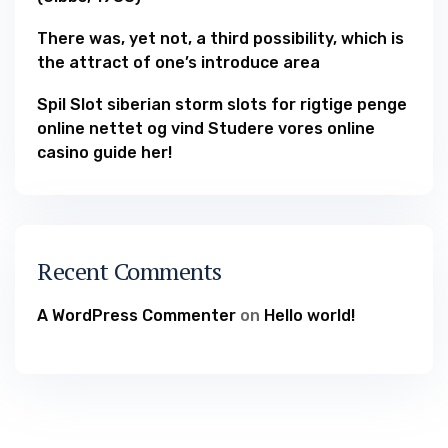
There was, yet not, a third possibility, which is
the attract of one’s introduce area
Spil Slot siberian storm slots for rigtige penge
online nettet og vind Studere vores online
casino guide her!
Recent Comments
A WordPress Commenter
on
Hello world!