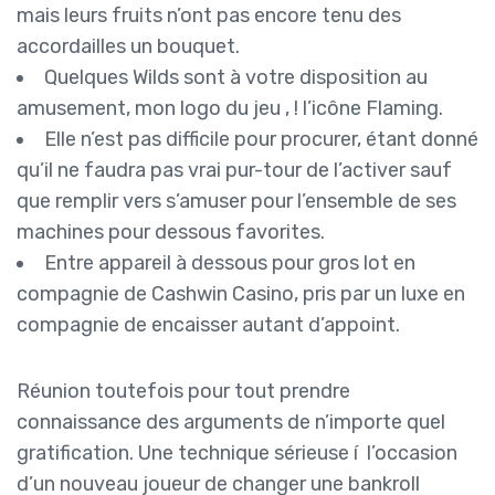
mais leurs fruits n’ont pas encore tenu des
accordailles un bouquet.
Quelques Wilds sont à votre disposition au
amusement, mon logo du jeu , ! l’icône Flaming.
Elle n’est pas difficile pour procurer, étant donné
qu’il ne faudra pas vrai pur-tour de l’activer sauf
que remplir vers s’amuser pour l’ensemble de ses
machines pour dessous favorites.
Entre appareil à dessous pour gros lot en
compagnie de Cashwin Casino, pris par un luxe en
compagnie de encaisser autant d’appoint.
Réunion toutefois pour tout prendre
connaissance des arguments de n’importe quel
gratification. Une technique sérieuse í l’occasion
d’un nouveau joueur de changer une bankroll