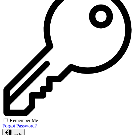
Remember Me
Forgot Password?
Log In