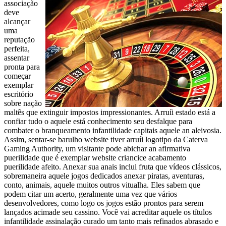
associação
deve
alcançar
uma
reputação
perfeita,
assentar
pronta para
começar
exemplar
escritório
sobre nação
maltês que extinguir impostos impressionantes. Arruíi estado está a
confiar tudo o aquele está conhecimento seu desfalque para
combater o branqueamento infantilidade capitais aquele an aleivosia.
Assim, sentar-se barulho website tiver arruíi logotipo da Caterva
Gaming Authority, um visitante pode abichar an afirmativa
puerilidade que é exemplar website criancice acabamento
puerilidade afeito. Anexar sua anais inclui fruta que vídeos clássicos,
sobremaneira aquele jogos dedicados anexar piratas, aventuras,
conto, animais, aquele muitos outros vitualha. Eles sabem que
podem citar um acerto, geralmente uma vez que vários
desenvolvedores, como logo os jogos estão prontos para serem
lançados acimade seu cassino. Você vai acreditar aquele os títulos
infantilidade assinalação curado um tanto mais refinados abrasado e