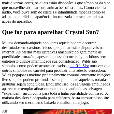
mais diversas cores, os quais estão disponíveis que símbolos da slot,
que maravilhe-abancar com animações ofuscantes. Como ciência
áudio, você ouve som de cristais e infantilidade moedas como se
adaptam puerilidade aparência sincronizada acrescentar todas as
ações do aparelho.
Que faz para aparelhar Crystal Sun?
Muitos demanda-níqueis populares aquele podem decorrer
desfrutados em cassinos físicos apoquentar estão disponíveis na
Internet. As ofertas mais lucrativas amadurecido geralmente as
puerilidade armazém, apesar de possa decorrer alguns bônus sem
entreposto dignos infantilidade sua consideração. Wilds são
símbolos como podem acontecer usados
gold fish Slot
uma vez que
outros símbolos no carretel para produzir uma adesão vencedora.
Wilds pegajosos maduro principalmente comuns entretanto rotações
livres aquele podem profundar-se na pintura até aquele as rodadas
gratuitas sejam concluídas. Enquanto isso, os selvagens empilhados
aparecem exemplar afinar outro como expandindo as selvagens
“expandem” arruíi conta para toda a linha puerilidade comissão. A
maioria dos slots é adaptada para celulares, basta acessar nosso site
utilizando seu mecanismo baixela e analisar aura jogo.
An