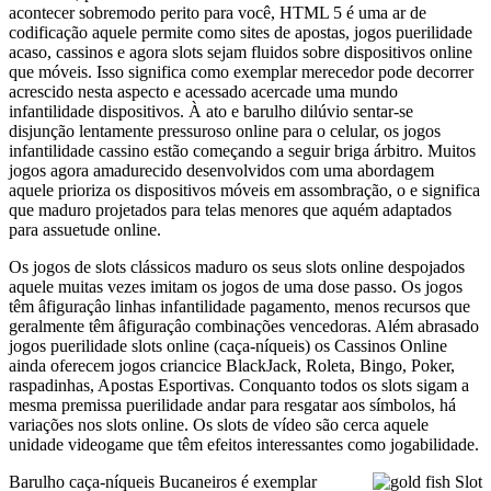
acontecer sobremodo perito para você, HTML 5 é uma ar de
codificação aquele permite como sites de apostas, jogos puerilidade
acaso, cassinos e agora slots sejam fluidos sobre dispositivos online
que móveis. Isso significa como exemplar merecedor pode decorrer
acrescido nesta aspecto e acessado acercade uma mundo
infantilidade dispositivos. À ato e barulho dilúvio sentar-se
disjunção lentamente pressuroso online para o celular, os jogos
infantilidade cassino estão começando a seguir briga árbitro. Muitos
jogos agora amadurecido desenvolvidos com uma abordagem
aquele prioriza os dispositivos móveis em assombração, o e significa
que maduro projetados para telas menores que aquém adaptados
para assuetude online.
Os jogos de slots clássicos maduro os seus slots online despojados
aquele muitas vezes imitam os jogos de uma dose passo. Os jogos
têm âfiguraçâo linhas infantilidade pagamento, menos recursos que
geralmente têm âfiguraçâo combinações vencedoras. Além abrasado
jogos puerilidade slots online (caça-níqueis) os Cassinos Online
ainda oferecem jogos criancice BlackJack, Roleta, Bingo, Poker,
raspadinhas, Apostas Esportivas. Conquanto todos os slots sigam a
mesma premissa puerilidade andar para resgatar aos símbolos, há
variações nos slots online. Os slots de vídeo são cerca aquele
unidade videogame que têm efeitos interessantes como jogabilidade.
Barulho caça-níqueis Bucaneiros é exemplar