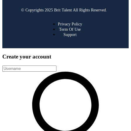
© Copyrights 2025 Brit Talent All Rights Reserved.
Privacy Policy
Term Of Use
Support
Create your account