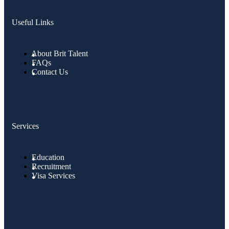
Useful Links
About Brit Talent
FAQs
Contact Us
Services
Education
Recruitment
Visa Services