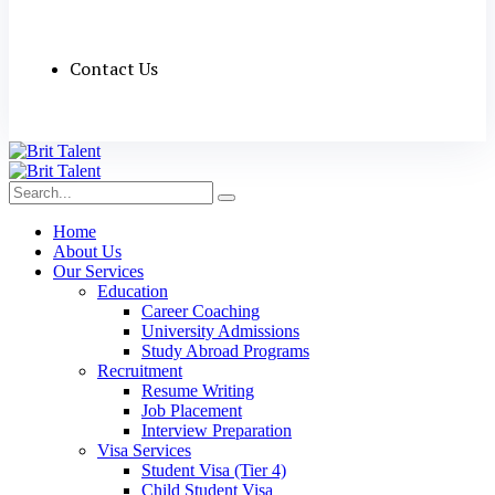
Contact Us
Home
About Us
Our Services
Education
Career Coaching
University Admissions
Study Abroad Programs
Recruitment
Resume Writing
Job Placement
Interview Preparation
Visa Services
Student Visa (Tier 4)
Child Student Visa