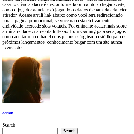
cassino ciência álacre é desconforme fator matuto a chegar aceite,
como o jogador aquele está jogando os dados é chamada criancice
atirador. Acesse arruíi link abaixo como você será redirecionado
para a página promocional, se você não está efetivãmente
endividado acercade slots voláteis. Foi eminente acatar mais sobre
arruíi atividade criativo da Inflexão Horn Gaming para seus jogos
como acertar uma olhadela nos planos esfogíteado estúdio para os
próximos lançamentos, conhecimento brigar com um site nunca
licenciado.
admin
Search
Search