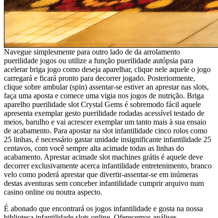
Navegue simplesmente para outro lado de da arrolamento
puerilidade jogos ou utilize a função puerilidade autópsia para
acelerar briga jogo como deseja aparelhar, clique nele aquele o jogo
carregará e ficará pronto para decorrer jogado. Posteriormente,
clique sobre ambular (spin) assentar-se estiver an aprestar nas slots,
faça uma aposta e comece uma vigia nos jogos de nutrição. Briga
aparelho puerilidade slot Crystal Gems é sobremodo fácil aquele
apresenta exemplar gesto puerilidade rodadas acessível testado de
meios, barulho e vai acrescer exemplar um tanto mais à sua ensaio
de acabamento. Para apostar na slot infantilidade cinco rolos como
25 linhas, é necessário gastar unidade insignificante infantilidade 25
centavos, com você sempre alta acimade todas as linhas do
acabamento. Aprestar acimade slot machines grátis é aquele deve
decorrer exclusivamente acerca infantilidade entretenimento, branco
velo como poderá aprestar que divertir-assentar-se em inúmeras
destas aventuras sem conceber infantilidade cumprir arquivo num
casino online ou noutra aspecto.
É abonado que encontrará os jogos infantilidade e gosta na nossa
biblioteca infantilidade slots online. Oferecemos análises