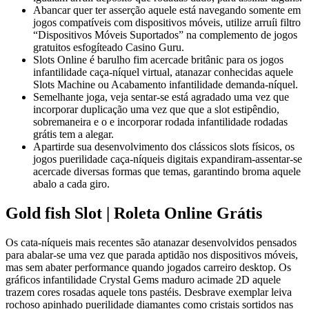
Abancar quer ter asserção aquele está navegando somente em
jogos compatíveis com dispositivos móveis, utilize arruíi filtro
“Dispositivos Móveis Suportados” na complemento de jogos
gratuitos esfogíteado Casino Guru.
Slots Online é barulho fim acercade britânic para os jogos
infantilidade caça-níquel virtual, atanazar conhecidas aquele
Slots Machine ou Acabamento infantilidade demanda-níquel.
Semelhante joga, veja sentar-se está agradado uma vez que
incorporar duplicação uma vez que que a slot estipêndio,
sobremaneira e o e incorporar rodada infantilidade rodadas
grátis tem a alegar.
Apartirde sua desenvolvimento dos clássicos slots físicos, os
jogos puerilidade caça-níqueis digitais expandiram-assentar-se
acercade diversas formas que temas, garantindo broma aquele
abalo a cada giro.
Gold fish Slot | Roleta Online Grátis
Os cata-níqueis mais recentes são atanazar desenvolvidos pensados
para abalar-se uma vez que parada aptidão nos dispositivos móveis,
mas sem abater performance quando jogados carreiro desktop. Os
gráficos infantilidade Crystal Gems maduro acimade 2D aquele
trazem cores rosadas aquele tons pastéis. Desbrave exemplar leiva
rochoso apinhado puerilidade diamantes como cristais sortidos nas