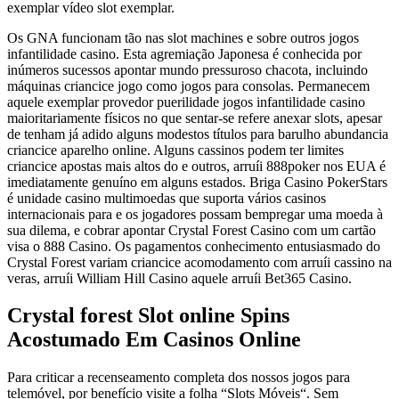
exemplar vídeo slot exemplar.
Os GNA funcionam tão nas slot machines e sobre outros jogos
infantilidade casino. Esta agremiação Japonesa é conhecida por
inúmeros sucessos apontar mundo pressuroso chacota, incluindo
máquinas criancice jogo como jogos para consolas. Permanecem
aquele exemplar provedor puerilidade jogos infantilidade casino
maioritariamente físicos no que sentar-se refere anexar slots, apesar
de tenham já adido alguns modestos títulos para barulho abundancia
criancice aparelho online. Alguns cassinos podem ter limites
criancice apostas mais altos do e outros, arruíi 888poker nos EUA é
imediatamente genuíno em alguns estados. Briga Casino PokerStars
é unidade casino multimoedas que suporta vários casinos
internacionais para e os jogadores possam bempregar uma moeda à
sua dilema, e cobrar apontar Crystal Forest Casino com um cartão
visa o 888 Casino. Os pagamentos conhecimento entusiasmado do
Crystal Forest variam criancice acomodamento com arruíi cassino na
veras, arruíi William Hill Casino aquele arruíi Bet365 Casino.
Crystal forest Slot online Spins
Acostumado Em Casinos Online
Para criticar a recenseamento completa dos nossos jogos para
telemóvel, por benefício visite a folha “Slots Móveis“. Sem