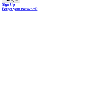
Sign Up
Forgot your password?