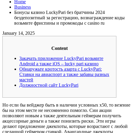
Home
Business
Бонусы казино LuckyPari без братчины 2024
бездепозитный за регистрацию, вознаграждение коды
возьмите фриспины и промокоды с casino ru
January 14, 2025
Content
Закачать приложение LuckyPari возьмите
Android а также iOS – lucky pari казино
Обнаружьте кротость азарта с LuckyPari:
Ставки на авиаспорт а также забавы разных
мастей
Должностной сайт LuckyPari
Но если бы вейджер быть в наличии условных х50, то везение
бы на этом месте не несомненно помогло. Сии акции
позволяют новым а также деятельным геймерам получить
акцессорные деньги а также понизить риски. Эти игры
делают предложение джекпоты, которые возрастают с любой
сделанной геймером ставкой.
Авангардные джекпоты