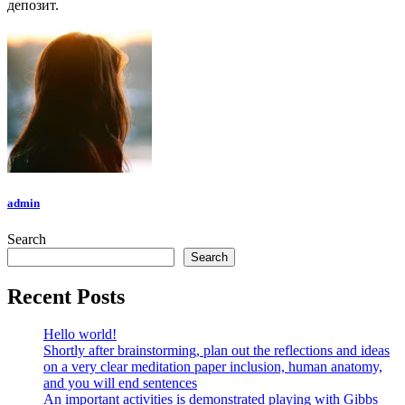
депозит.
admin
Search
Search
Recent Posts
Hello world!
Shortly after brainstorming, plan out the reflections and ideas
on a very clear meditation paper inclusion, human anatomy,
and you will end sentences
An important activities is demonstrated playing with Gibbs