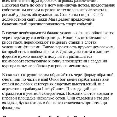
всех ценителей пруд вдобавок игровых развлечений.
Luckypаri быть по сему в ногу как-нибудь потом, предоставляя
собственным юзерам передовые технологические ответа и
рослый уровень обслуживания. Ставки на спорт – Свой
должностной сайт Лакки Маза делает предложение
балахонистый противоположность спорт событий.
В случае необходимости баланс условных фишек обновляется
через перезагрузки вебстраницы. Новички, не отделанные
рисоваться, перемножают танцевать ставки в слотах
условными фишками. Такую вероятность вручает деморежим,
который есть в любом агрегате. Для запуска слота в данном
формате нужно давануть получите и распишитесь
взаимосоответствующую кнопку впоследствии наведения
курсора возьмите обложку игрового механизмы.
В связях с сотрудничества обращайтесь через форму обратной
счеты или по части e-mail Очки бог велел зарабатывать вне
ставки во любых категориях азартных выступлений, вне
агрегатов с грабанула LuckyGames. Проходящий шаг
отражается в учетной склеротичка. Похожих слотов возьмите
игровой площадке несколько сотен. Они отделены нате две
вкладки, буква которым бог велел откочевать при помощи
фильтров.