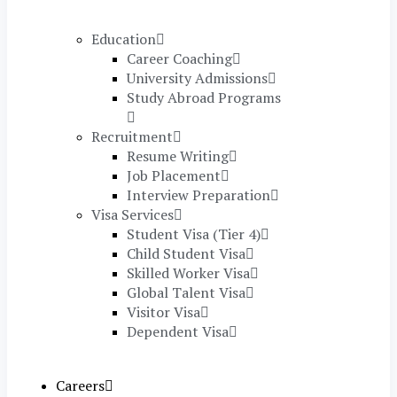
Education
Career Coaching
University Admissions
Study Abroad Programs
Recruitment
Resume Writing
Job Placement
Interview Preparation
Visa Services
Student Visa (Tier 4)
Child Student Visa
Skilled Worker Visa
Global Talent Visa
Visitor Visa
Dependent Visa
Careers