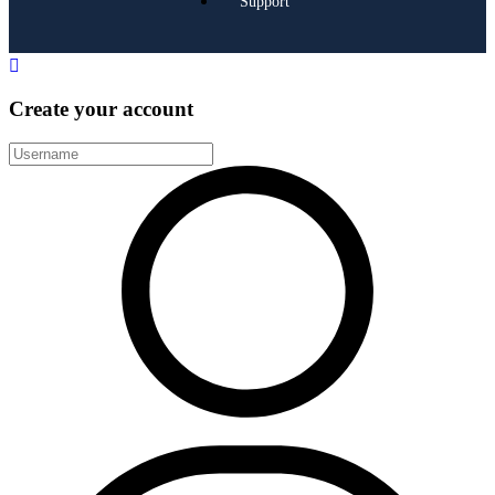
Support
Create your account