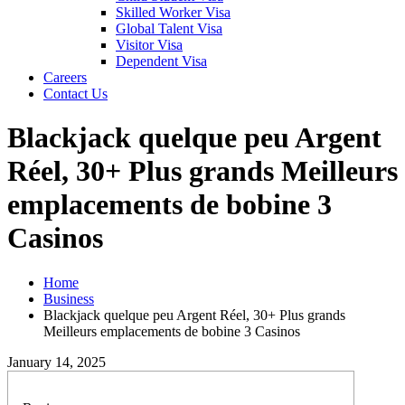
Skilled Worker Visa
Global Talent Visa
Visitor Visa
Dependent Visa
Careers
Contact Us
Blackjack quelque peu Argent
Réel, 30+ Plus grands Meilleurs
emplacements de bobine 3
Casinos
Home
Business
Blackjack quelque peu Argent Réel, 30+ Plus grands
Meilleurs emplacements de bobine 3 Casinos
January 14, 2025