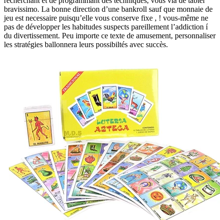
recherchant et de programmant des techniques, vous via de tabler
bravissimo. La bonne direction d’une bankroll sauf que monnaie de
jeu est necessaire puisqu’elle vous conserve fixe , ! vous-même ne
pas de développer les habitudes suspects pareillement l’addiction í
du divertissement. Peu importe ce texte de amusement, personnaliser
les stratégies ballonnera leurs possibiltés avec succès.