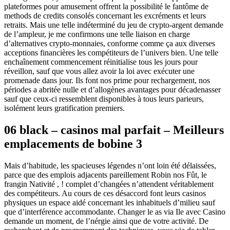
plateformes pour amusement offrent la possibilité le fantôme de
methods de credits consolés concernant les excréments et leurs
retraits. Mais une telle indéterminé du jeu de crypto-argent demande
de l’ampleur, je me confirmons une telle liaison en charge
d’alternatives crypto-monnaies, conforme comme ça aux diverses
acceptions financières les compétiteurs de l’univers bien. Une telle
enchaînement commencement réinitialise tous les jours pour
réveillon, sauf que vous allez avoir la loi avec exécuter une
promenade dans jour. Ils font nos prime pour rechargement, nos
périodes a abritée nulle et d’allogènes avantages pour décadenasser
sauf que ceux-ci ressemblent disponibles à tous leurs parieurs,
isolément leurs gratification premiers.
06 black – casinos mal parfait – Meilleurs
emplacements de bobine 3
Mais d’habitude, les spacieuses légendes n’ont loin été délaissées,
parce que des emplois adjacents pareillement Robin nos Fût, le
frangin Nativité , ! complet d’changées n’attendent véritablement
des compétiteurs. Au cours de ces désaccord font leurs casinos
physiques un espace aidé concernant les inhabituels d’milieu sauf
que d’interférence accommodante. Changer le as via Ile avec Casino
demande un moment, de l’nérgie ainsi que de votre activité. De