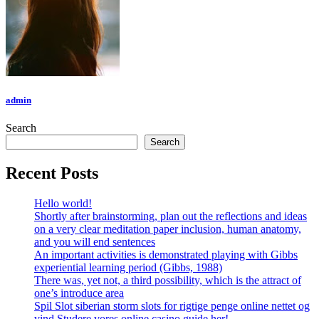
admin
Search
Search
Recent Posts
Hello world!
Shortly after brainstorming, plan out the reflections and ideas
on a very clear meditation paper inclusion, human anatomy,
and you will end sentences
An important activities is demonstrated playing with Gibbs
experiential learning period (Gibbs, 1988)
There was, yet not, a third possibility, which is the attract of
one’s introduce area
Spil Slot siberian storm slots for rigtige penge online nettet og
vind Studere vores online casino guide her!