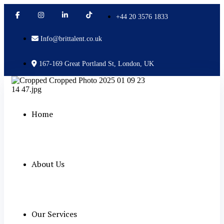
+44 20 3576 1833
Info@brittalent.co.uk
167-169 Great Portland St, London, UK
Home
About Us
Our Services