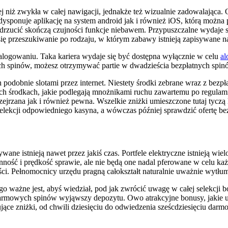
 niż zwykła w całej nawigacji, jednakże też wizualnie zadowalająca.
ysponuje aplikację na system android jak i również iOS, którą można
odrzucić skończą czujności funkcje niebawem. Przypuszczalne wydaje s
przeszukiwanie po rodzaju, w którym zabawy istnieją zapisywane na b
alogowaniu. Taka kariera wydaje się być dostępna wyłącznie w celu
al
ch spinów, możesz otrzymywać partie w dwadzieścia bezpłatnych spin
obnie slotami przez internet. Niestety środki zebrane wraz z bezpł
h środkach, jakie podlegają mnożnikami ruchu zawartemu po regulamini
przejrzana jak i również pewna. Wszelkie zniżki umieszczone tutaj tyc
i selekcji odpowiedniego kasyna, a wówczas później sprawdzić ofertę b
ane istnieją nawet przez jakiś czas. Portfele elektryczne istnieją wiel
enność i prędkość sprawie, ale nie będą one nadal pferowane w celu k
ci. Pełnomocnicy urzędu pragną całokształt naturalnie uważnie wytłu
o ważne jest, abyś wiedział, pod jak zwrócić uwagę w całej selekcji b
darmowych spinów wyjąwszy depozytu. Owo atrakcyjne bonusy, jakie 
ujące zniżki, od chwili dziesięciu do odwiedzenia sześcdziesięciu da