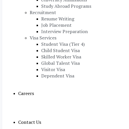
Study Abroad Programs
Recruitment
Resume Writing
Job Placement
Interview Preparation
Visa Services
Student Visa (Tier 4)
Child Student Visa
Skilled Worker Visa
Global Talent Visa
Visitor Visa
Dependent Visa
Careers
Contact Us