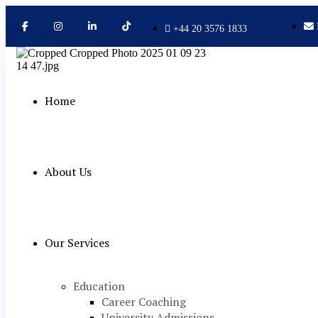
+44 20 3576 1833
Home
About Us
Our Services
Education
Career Coaching
University Admissions