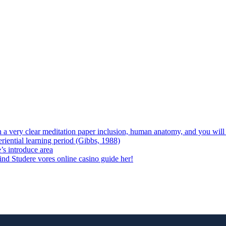
 on a very clear meditation paper inclusion, human anatomy, and you wil
riential learning period (Gibbs, 1988)
e’s introduce area
 vind Studere vores online casino guide her!