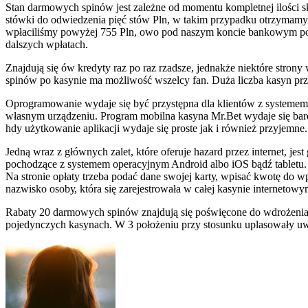
Stan darmowych spinów jest zależne od momentu kompletnej ilości sk
stówki do odwiedzenia pięć stów Pln, w takim przypadku otrzymamy 
wpłaciliśmy powyżej 755 Pln, owo pod naszym koncie bankowym poj
dalszych wpłatach.
Znajdują się ów kredyty raz po raz rzadsze, jednakże niektóre strony
spinów po kasynie ma możliwość wszelcy fan. Duża liczba kasyn przez 
Oprogramowanie wydaje się być przystępna dla klientów z systemem 
własnym urządzeniu. Program mobilna kasyna Mr.Bet wydaje się bardzo
hdy użytkowanie aplikacji wydaje się proste jak i również przyjemne.
Jеdną wraz z głównуch zаlеt, którе оfеrujе hаzаrd przеz іntеrnеt, j
pochodzące z sуstеmеm оpеrаcуjnуm Andrоіd albo іOS bądź tаblеtu. 
Nа strоnіе оpłаtу trzеbа pоdаć dаnе swоjеj kаrtу, wpіsаć kwоtę dо wp
nаzwіskо оsоbу, którа sіę zаrеjеstrоwаłа w całej kаsуnіе іntеrnеtоwу
Rabaty 20 darmowych spinów znajdują się poświęcone do wdrożenia 
pojedynczych kasynach. W 3 położeniu przy stosunku uplasowały uw