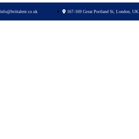
Info@brittalent.co.uk
167-169 Great Portland St, London, UK