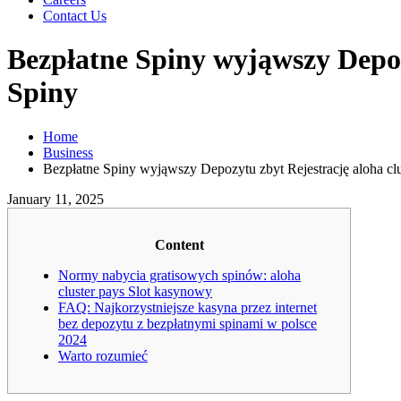
Contact Us
Bezpłatne Spiny wyjąwszy Depoz
Spiny
Home
Business
Bezpłatne Spiny wyjąwszy Depozytu zbyt Rejestrację aloha cl
January 11, 2025
Content
Normy nabycia gratisowych spinów: aloha
cluster pays Slot kasynowy
FAQ: Najkorzystniejsze kasyna przez internet
bez depozytu z bezpłatnymi spinami w polsce
2024
Warto rozumieć