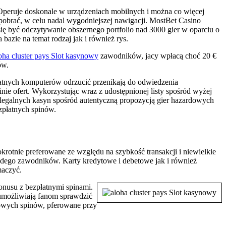
 Operuje doskonale w urządzeniach mobilnych i można co więcej
 pobrać, w celu nadal wygodniejszej nawigacji. MostBet Casino
ię być odczytywanie obszernego portfolio nad 3000 gier w oparciu o
azie na temat rodzaj jak i również rys.
oha cluster pays Slot kasynowy
zawodników, jacy wpłacą choć 20 €
ów.
atnych komputerów odrzucić przenikają do odwiedzenia
e ofert. Wykorzystując wraz z udostępnionej listy spośród wyżej
zą legalnych kasyn spośród autentyczną propozycją gier hazardowych
ezpłatnych spinów.
okrotnie preferowane ze względu na szybkość transakcji i niewielkie
ażdego zawodników. Karty kredytowe i debetowe jak i również
maczyć.
onusu z bezpłatnymi spinami.
umożliwiają fanom sprawdzić
rmowych spinów, pferowane przy