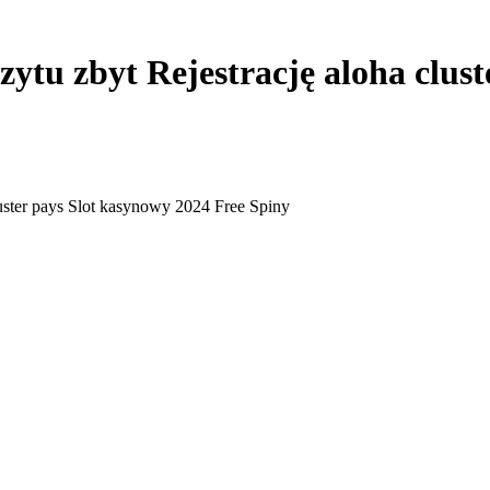
ytu zbyt Rejestrację aloha clust
uster pays Slot kasynowy 2024 Free Spiny