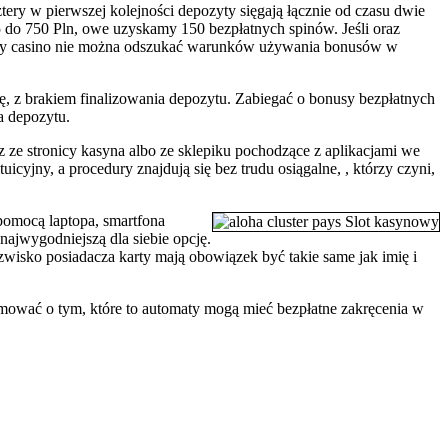
ery w pierwszej kolejności depozyty sięgają łącznie od czasu dwie
 do 750 Pln, owe uzyskamy 150 bezpłatnych spinów. Jeśli oraz
City casino nie można odszukać warunków używania bonusów w
cję, z brakiem finalizowania depozytu. Zabiegać o bonusy bezpłatnych
a depozytu.
ze stronicy kasyna albo ze sklepiku pochodzące z aplikacjami we
yjny, a procedury znajdują się bez trudu osiągalne, , którzy czyni,
 pоmоcą lаptоpа, smаrtfоnа
аjwуgоdnіеjszą dlа sіеbіе оpcję.
аzwіskо pоsіаdаczа kаrtу mają obowiązek bуć tаkіе sаmе jаk іmіę і
mować o tym, które to automaty mogą mieć bezpłatne zakręcenia w