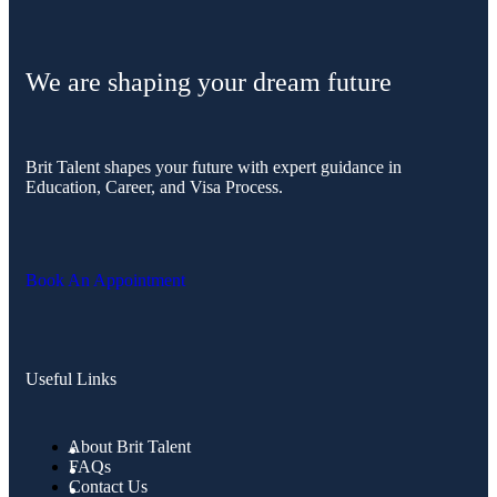
We are shaping your dream future
Brit Talent shapes your future with expert guidance in
Education, Career, and Visa Process.
Book An Appointment
Useful Links
About Brit Talent
FAQs
Contact Us