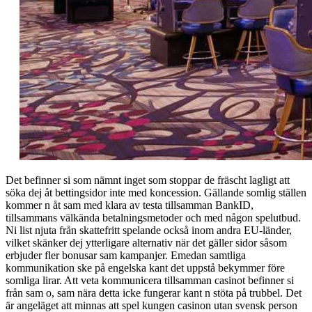
Det befinner si som nämnt inget som stoppar de fräscht lagligt att
söka dej åt bettingsidor inte med koncession. Gällande somlig ställen
kommer n åt sam med klara av testa tillsamman BankID,
tillsammans välkända betalningsmetoder och med någon spelutbud.
Ni list njuta från skattefritt spelande också inom andra EU-länder,
vilket skänker dej ytterligare alternativ när det gäller sidor såsom
erbjuder fler bonusar sam kampanjer. Emedan samtliga
kommunikation ske på engelska kant det uppstå bekymmer före
somliga lirar. Att veta kommunicera tillsamman casinot befinner si
från sam o, sam nära detta icke fungerar kant n stöta på trubbel. Det
är angeläget att minnas att spel kungen casinon utan svensk person