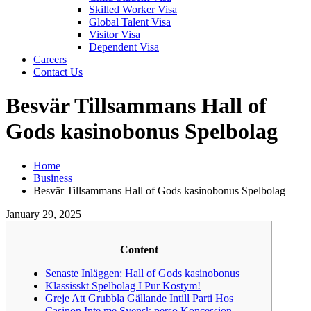
Skilled Worker Visa
Global Talent Visa
Visitor Visa
Dependent Visa
Careers
Contact Us
Besvär Tillsammans Hall of
Gods kasinobonus Spelbolag
Home
Business
Besvär Tillsammans Hall of Gods kasinobonus Spelbolag
January 29, 2025
Content
Senaste Inläggen: Hall of Gods kasinobonus
Klassisskt Spelbolag I Pur Kostym!
Greje Att Grubbla Gällande Intill Parti Hos
Casinon Inte me Svensk perso Koncession