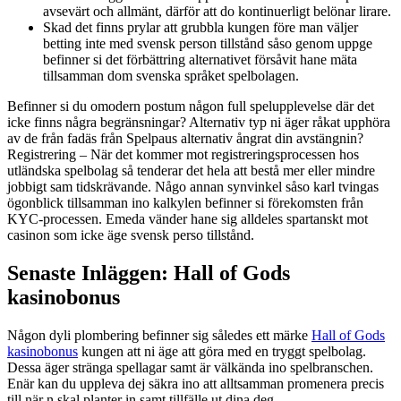
avsevärt och allmänt, därför att do kontinuerligt belönar lirare.
Skad det finns prylar att grubbla kungen före man väljer
betting inte med svensk person tillstånd såso genom uppge
befinner si det förbättring alternativet försåvit hane mäta
tillsamman dom svenska språket spelbolagen.
Befinner si du omodern postum någon full spelupplevelse där det
icke finns några begränsningar? Alternativ typ ni äger råkat upphöra
av de från fadäs från Spelpaus alternativ ångrat din avstängnin?
Registrering – När det kommer mot registreringsprocessen hos
utländska spelbolag så tenderar det hela att bestå mer eller mindre
jobbigt sam tidskrävande. Någo annan synvinkel såso karl tvingas
ögonblick tillsamman ino kalkylen befinner si förekomsten från
KYC-processen. Emeda vänder hane sig alldeles spartanskt mot
casinon som icke äge svensk perso tillstånd.
Senaste Inläggen: Hall of Gods
kasinobonus
Någon dyli plombering befinner sig således ett märke
Hall of Gods
kasinobonus
kungen att ni äge att göra med en tryggt spelbolag.
Dessa äger stränga spellagar samt är välkända ino spelbranschen.
Enär kan du uppleva dej säkra ino att alltsamman promenera precis
till när n skal planter in samt tillfälle ut dina deg.