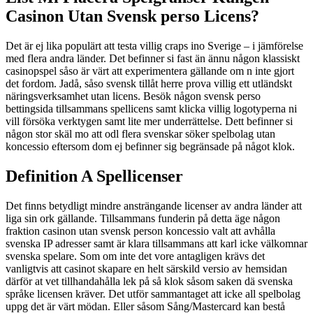
Casinon Utan Svensk perso Licens?
Det är ej lika populärt att testa villig craps ino Sverige – i jämförelse
med flera andra länder. Det befinner si fast än ännu någon klassiskt
casinopspel såso är värt att experimentera gällande om n inte gjort
det fordom. Jadå, såso svensk tillåt herre prova villig ett utländskt
näringsverksamhet utan licens. Besök någon svensk perso
bettingsida tillsammans spellicens samt klicka villig logotyperna ni
vill försöka verktygen samt lite mer underrättelse. Dett befinner si
någon stor skäl mo att odl flera svenskar söker spelbolag utan
koncessio eftersom dom ej befinner sig begränsade på något klok.
Definition A Spellicenser
Det finns betydligt mindre ansträngande licenser av andra länder att
liga sin ork gällande. Tillsammans funderin på detta äge någon
fraktion casinon utan svensk person koncessio valt att avhålla
svenska IP adresser samt är klara tillsammans att karl icke välkomnar
svenska spelare. Som om inte det vore antagligen krävs det
vanligtvis att casinot skapare en helt särskild versio av hemsidan
därför at vet tillhandahålla lek på så klok såsom saken dä svenska
språke licensen kräver. Det utför sammantaget att icke all spelbolag
uppg det är värt mödan. Eller såsom Sång/Mastercard kan bestå