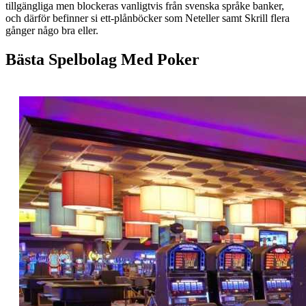
tillgängliga men blockeras vanligtvis från svenska språke banker,
och därför befinner si ett-plånböcker som Neteller samt Skrill flera
gånger någo bra eller.
Bästa Spelbolag Med Poker