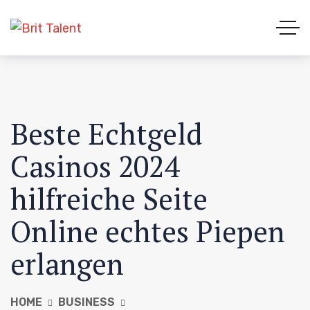
Beste Echtgeld
Casinos 2024
hilfreiche Seite
Online echtes Piepen
erlangen
HOME
BUSINESS