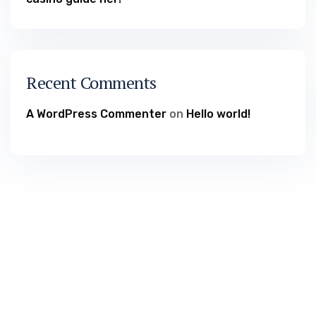
Recent Comments
A WordPress Commenter
on
Hello world!