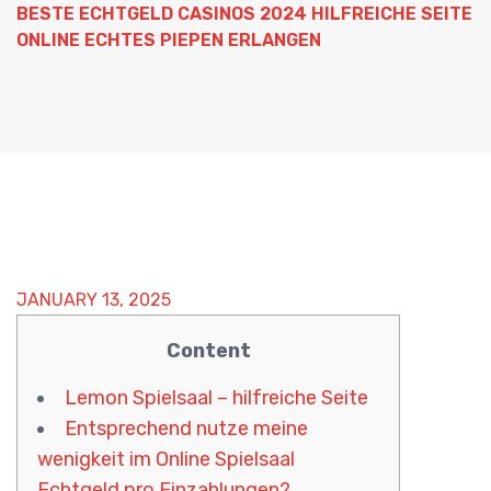
BESTE ECHTGELD CASINOS 2024 HILFREICHE SEITE
ONLINE ECHTES PIEPEN ERLANGEN
JANUARY 13, 2025
Content
Lemon Spielsaal – hilfreiche Seite
Entsprechend nutze meine
wenigkeit im Online Spielsaal
Echtgeld pro Einzahlungen?