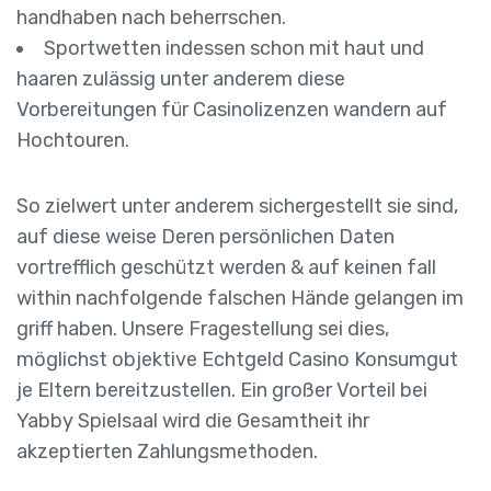
handhaben nach beherrschen.
Sportwetten indessen schon mit haut und
haaren zulässig unter anderem diese
Vorbereitungen für Casinolizenzen wandern auf
Hochtouren.
So zielwert unter anderem sichergestellt sie sind,
auf diese weise Deren persönlichen Daten
vortrefflich geschützt werden & auf keinen fall
within nachfolgende falschen Hände gelangen im
griff haben. Unsere Fragestellung sei dies,
möglichst objektive Echtgeld Casino Konsumgut
je Eltern bereitzustellen. Ein großer Vorteil bei
Yabby Spielsaal wird die Gesamtheit ihr
akzeptierten Zahlungsmethoden.