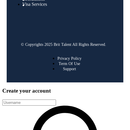
Visa Services
© Copyrights 2025 Brit Talent All Rights Reserved.
Privacy Policy
Term Of Use
Support
Create your account