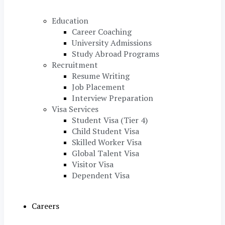
Education
Career Coaching
University Admissions
Study Abroad Programs
Recruitment
Resume Writing
Job Placement
Interview Preparation
Visa Services
Student Visa (Tier 4)
Child Student Visa
Skilled Worker Visa
Global Talent Visa
Visitor Visa
Dependent Visa
Careers