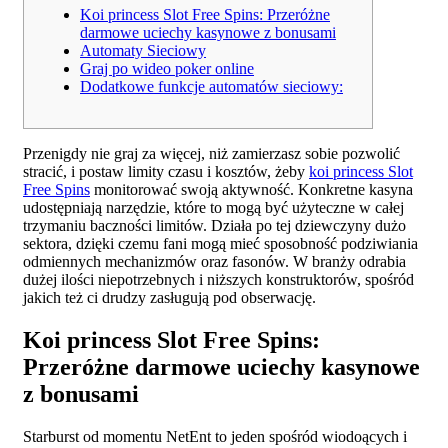
Koi princess Slot Free Spins: Przeróżne
darmowe uciechy kasynowe z bonusami
Automaty Sieciowy
Graj po wideo poker online
Dodatkowe funkcje automatów sieciowy:
Przenigdy nie graj za więcej, niż zamierzasz sobie pozwolić
stracić, i postaw limity czasu i kosztów, żeby
koi princess Slot
Free Spins
monitorować swoją aktywność. Konkretne kasyna
udostępniają narzędzie, które to mogą być użyteczne w całej
trzymaniu baczności limitów. Działa po tej dziewczyny dużo
sektora, dzięki czemu fani mogą mieć sposobność podziwiania
odmiennych mechanizmów oraz fasonów.
W branży odrabia
dużej ilości niepotrzebnych i niższych konstruktorów, spośród
jakich też ci drudzy zasługują pod obserwację.
Koi princess Slot Free Spins:
Przeróżne darmowe uciechy kasynowe
z bonusami
Starburst od momentu NetEnt to jeden spośród wiodoących i