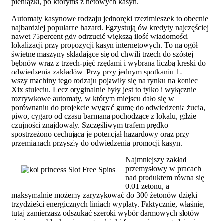
pieniążki, po którymś z netowych kasyn.
Automaty kasynowe rodzaju jednoręki rzezimieszek to obecnie
najbardziej popularne hazard. Egzystują ów kredyty najczęściej
nawet 75percent gdy odrzucić większą ilość wiadomości
lokalizacji przy propozycji kasyn internetowych. To na ogół
świetne maszyny składające się od chwili trzech do szóstej
bębnów wraz z trzech-pięć rzędami i wybrana liczbą kreski do
odwiedzenia zakładów. Przy przy jednym spotkaniu 1-
wszy machiny tego rodzaju pojawiły się na rynku na koniec
Xix stuleciu. Lecz oryginalnie były jest to tylko i wyłącznie
rozrywkowe automaty, w którym miejscu dało się w
porównaniu do projekcie wygrać gumę do odwiedzenia żucia,
piwo, cygaro od czasu barmana pochodzące z lokalu, gdzie
czujności znajdowały. Szczęśliwym trafem prędko
spostrzeżono cechująca je potencjał hazardowy oraz przy
przemianach przyszły do odwiedzenia promocji kasyn.
Najmniejszy zakład
przemysłowy w pracach
nad produktem równa się
0.01 żetonu, a
maksymalnie możemy zaryzykować do 300 żetonów dzięki
trzydzieści energicznych liniach wypłaty. Faktycznie, właśnie,
tutaj zamierzasz odszukać szeroki wybór darmowych slotów