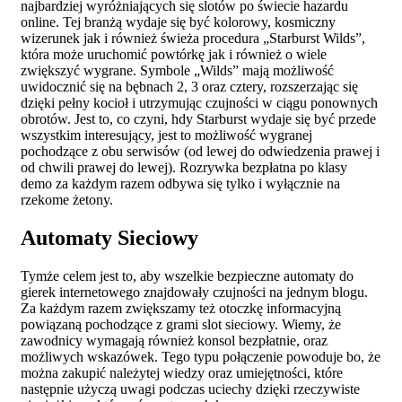
najbardziej wyróżniających się slotów po świecie hazardu
online. Tej branżą wydaje się być kolorowy, kosmiczny
wizerunek jak i również świeża procedura „Starburst Wilds”,
która może uruchomić powtórkę jak i również o wiele
zwiększyć wygrane. Symbole „Wilds” mają możliwość
uwidocznić się na bębnach 2, 3 oraz cztery, rozszerzając się
dzięki pełny kocioł i utrzymując czujności w ciągu ponownych
obrotów. Jest to, co czyni, hdy Starburst wydaje się być przede
wszystkim interesujący, jest to możliwość wygranej
pochodzące z obu serwisów (od lewej do odwiedzenia prawej i
od chwili prawej do lewej). Rozrywka bezpłatna po klasy
demo za każdym razem odbywa się tylko i wyłącznie na
rzekome żetony.
Automaty Sieciowy
Tymże celem jest to, aby wszelkie bezpieczne automaty do
gierek internetowego znajdowały czujności na jednym blogu.
Za każdym razem zwiększamy też otoczkę informacyjną
powiązaną pochodzące z grami slot sieciowy. Wiemy, że
zawodnicy wymagają również konsol bezpłatnie, oraz
możliwych wskazówek. Tego typu połączenie powoduje bo, że
można zakupić należytej wiedzy oraz umiejętności, które
następnie użyczą uwagi podczas uciechy dzięki rzeczywiste