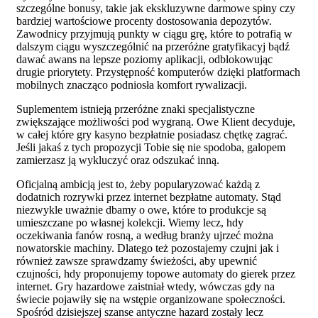
szczególne bonusy, takie jak ekskluzywne darmowe spiny czy
bardziej wartościowe procenty dostosowania depozytów.
Zawodnicy przyjmują punkty w ciągu grę, które to potrafią w
dalszym ciągu wyszczególnić na przeróżne gratyfikacyj bądź
dawać awans na lepsze poziomy aplikacji, odblokowując
drugie priorytety. Przystępność komputerów dzięki platformach
mobilnych znacząco podniosła komfort rywalizacji.
Suplementem istnieją przeróżne znaki specjalistyczne
zwiększające możliwości pod wygraną. Owe Klient decyduje,
w całej które gry kasyno bezpłatnie posiadasz chętkę zagrać.
Jeśli jakaś z tych propozycji Tobie się nie spodoba, galopem
zamierzasz ją wykluczyć oraz odszukać inną.
Oficjalną ambicją jest to, żeby popularyzować każdą z
dodatnich rozrywki przez internet bezpłatne automaty. Stąd
niezwykle uważnie dbamy o owe, które to produkcje są
umieszczane po własnej kolekcji. Wiemy lecz, hdy
oczekiwania fanów rosną, a według branży ujrzeć można
nowatorskie machiny. Dlatego też pozostajemy czujni jak i
również zawsze sprawdzamy świeżości, aby upewnić
czujności, hdy proponujemy topowe automaty do gierek przez
internet. Gry hazardowe zaistniał wtedy, wówczas gdy na
świecie pojawiły się na wstępie organizowane społeczności.
Spośród dzisiejszej szanse antyczne hazard zostały lecz