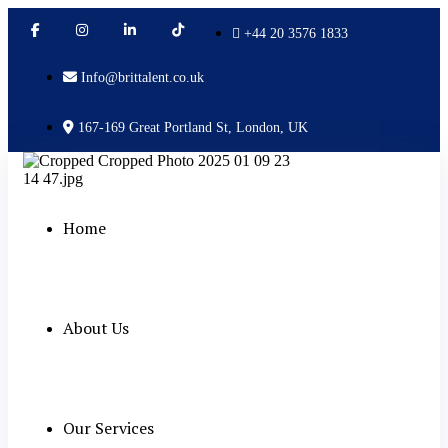
+44 20 3576 1833
Info@brittalent.co.uk
167-169 Great Portland St, London, UK
Home
About Us
Our Services