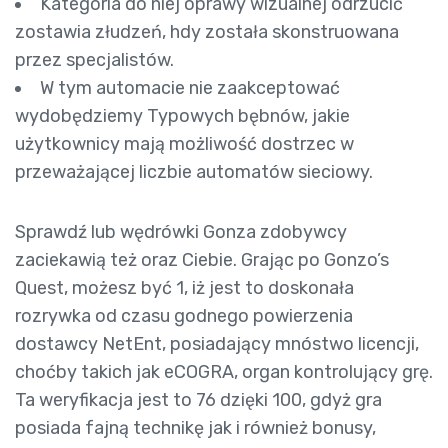
Kategoria do niej oprawy wizualnej odrzucić
zostawia złudzeń, hdy została skonstruowana
przez specjalistów.
W tym automacie nie zaakceptować
wydobędziemy Typowych bębnów, jakie
użytkownicy mają możliwość dostrzec w
przeważającej liczbie automatów sieciowy.
Sprawdź lub wędrówki Gonza zdobywcy
zaciekawią też oraz Ciebie. Grając po Gonzo’s
Quest, możesz być 1, iż jest to doskonała
rozrywka od czasu godnego powierzenia
dostawcy NetEnt, posiadający mnóstwo licencji,
choćby takich jak eCOGRA, organ kontrolujący grę.
Ta weryfikacja jest to 76 dzięki 100, gdyż gra
posiada fajną technikę jak i również bonusy,