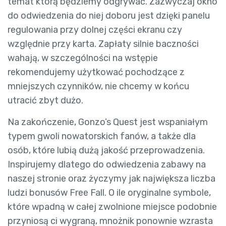
temat którą będziemy odgrywać. Zazwyczaj okno
do odwiedzenia do niej doboru jest dzięki panelu
regulowania przy dolnej części ekranu czy
względnie przy karta. Zapłaty silnie baczności
wahają, w szczególności na wstępie
rekomendujemy użytkować pochodzące z
mniejszych czynników, nie chcemy w końcu
utracić zbyt dużo.
Na zakończenie, Gonzo’s Quest jest wspaniałym
typem gwoli nowatorskich fanów, a także dla
osób, które lubią dużą jakość przeprowadzenia.
Inspirujemy dlatego do odwiedzenia zabawy na
naszej stronie oraz życzymy jak największa liczba
ludzi bonusów Free Fall. O ile oryginalne symbole,
które wpadną w całej zwolnione miejsce podobnie
przyniosą ci wygraną, mnożnik ponownie wzrasta