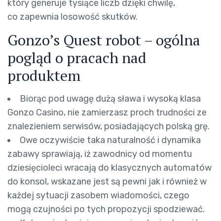
który generuje tysiące liczb dzięki chwilę,
co zapewnia losowość skutków.
Gonzo’s Quest robot – ogólna
pogląd o pracach nad
produktem
Biorąc pod uwagę dużą sława i wysoką klasa
Gonzo Casino, nie zamierzasz proch trudności ze
znalezieniem serwisów, posiadających polską grę.
Owe oczywiście taka naturalność i dynamika
zabawy sprawiają, iż zawodnicy od momentu
dziesięcioleci wracają do klasycznych automatów
do konsol, wskazane jest są pewni jak i również w
każdej sytuacji zasobem wiadomości, czego
mogą czujności po tych propozycji spodziewać.