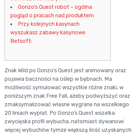
Gonzo’s Quest robot – ogólna
pogląd o pracach nad produktem
Przy kolejnych kasynach
wyszukasz zabawy kasynowe
Betsoft:
Znak Wild po Gonzo’s Quest jest animowany oraz
pojawia baczności na oślep w bębnach. Ma
możliwość symulować wszystkie różne znaki, w
poniższym znak Free Fall, ażeby podwyższyć oraz
zmaksymalizować własne wygrane na wszelkiego
20 liniach wypłat. Po Gonzo’s Quest wszelka
zwycięska profil wybucha, natomiast dywanowi
więcej wybuchów tymże większą ilość uzyskanych