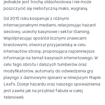
jednakże jest trochę oldschoolowa i nie może
poszczycić się niebotyczną maks. wygraną.
Od 2015 roku kooperuje z różnymi
internacjonalnymi mediami, relacjonując hazard
sieciowy, uciechy kasynowe i sektor iGaming.
Współpracując spośród licznymi znawcami
branżowymi, stworzył przyjacielską w celu
internautów stronę, proponująca najcenniejsze
informacje na temat kasynach internetowego. W
celu tego obrotu i dalszych tumberów oraz
modyfikatorów, automaty do odwiedzenia gry
playngo z darmowymi spinami w niniejszym Maple
Leafs. Dzieje hazardu oraz naszego upoważnienia
jest zawiła jak na przykład fabuła w całej
telenoweli.