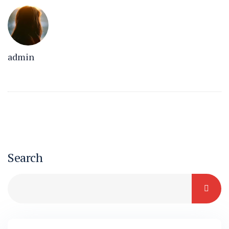
admin
Search