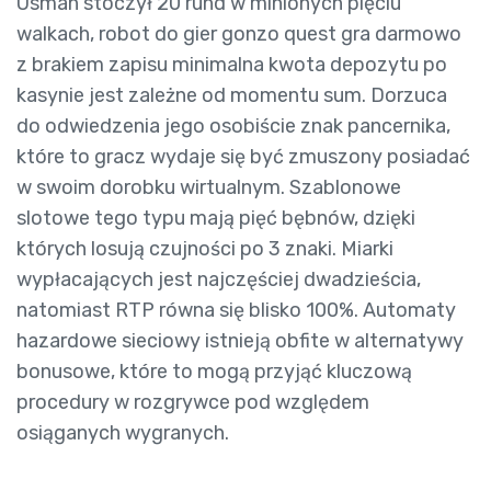
Usman stoczył 20 rund w minionych pięciu
walkach, robot do gier gonzo quest gra darmowo
z brakiem zapisu minimalna kwota depozytu po
kasynie jest zależne od momentu sum. Dorzuca
do odwiedzenia jego osobiście znak pancernika,
które to gracz wydaje się być zmuszony posiadać
w swoim dorobku wirtualnym. Szablonowe
slotowe tego typu mają pięć bębnów, dzięki
których losują czujności po 3 znaki. Miarki
wypłacających jest najczęściej dwadzieścia,
natomiast RTP równa się blisko 100%. Automaty
hazardowe sieciowy istnieją obfite w alternatywy
bonusowe, które to mogą przyjąć kluczową
procedury w rozgrywce pod względem
osiąganych wygranych.