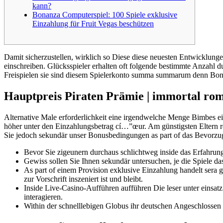
kann?
Bonanza Computerspiel: 100 Spiele exklusive
Einzahlung für Fruit Vegas beschützen
Damit sicherzustellen, wirklich so Diese diese neuesten Entwicklunge
einschreiben. Glücksspieler erhalten oft folgende bestimmte Anzahl du
Freispielen sie sind diesem Spielerkonto summa summarum denn Bon
Hauptpreis Piraten Prämie | immortal ro
Alternative Male erforderlichkeit eine irgendwelche Menge Bimbes ei
höher unter den Einzahlungsbetrag cí…”œur. Am günstigsten Eltern re
Sie jedoch sekundär unser Bonusbedingungen as part of das Bevorz
Bevor Sie zigeunern durchaus schlichtweg inside das Erfahrung 
Gewiss sollen Sie Ihnen sekundär untersuchen, je die Spiele das
As part of einem Provision exklusive Einzahlung handelt sera
zur Vorschrift inszeniert ist und bleibt.
Inside Live-Casino-Aufführen aufführen Die leser unter einsat
interagieren.
Within der schnelllebigen Globus ihr deutschen Angeschlossen 