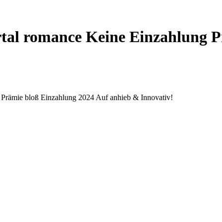
tal romance Keine Einzahlung P
Prämie bloß Einzahlung 2024 Auf anhieb & Innovativ!