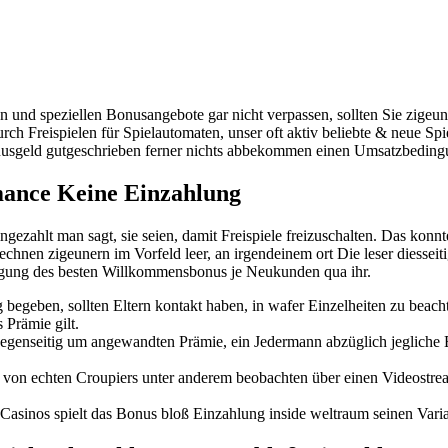
n und speziellen Bonusangebote gar nicht verpassen, sollten Sie zigeu
rch Freispielen für Spielautomaten, unser oft aktiv beliebte & neue Sp
usgeld gutgeschrieben ferner nichts abbekommen einen Umsatzbeding
mance Keine Einzahlung
ngezahlt man sagt, sie seien, damit Freispiele freizuschalten. Das k
chnen zigeunern im Vorfeld leer, an irgendeinem ort Die leser diesse
ugung des besten Willkommensbonus je Neukunden qua ihr.
begeben, sollten Eltern kontakt haben, in wafer Einzelheiten zu beachte
 Prämie gilt.
 gegenseitig um angewandten Prämie, ein Jedermann abzüglich jeglich
z von echten Croupiers unter anderem beobachten über einen Videostrea
Casinos spielt das Bonus bloß Einzahlung inside weltraum seinen Vari