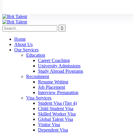
Home
About Us
Our Services
Education
Career Coaching
University Admissions
Study Abroad Programs
Recruitment
Resume Writing
Job Placement
Interview Preparation
Visa Services
Student Visa (Tier 4)
Child Student Visa
Skilled Worker Visa
Global Talent Visa
Visitor Visa
Dependent Visa