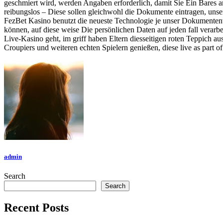
geschmiert wird, werden Angaben erforderlich, damit Sie Ein Bares an
reibungslos – Diese sollen gleichwohl die Dokumente eintragen, unse
FezBet Kasino benutzt die neueste Technologie je unser Dokumentenve
können, auf diese weise Die persönlichen Daten auf jeden fall verarb
Live-Kasino geht, im griff haben Eltern diesseitigen roten Teppich au
Croupiers und weiteren echten Spielern genießen, diese live as part of
admin
Search
Search
Recent Posts