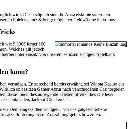
glich wird. Diesbezüglich sind die Ausweiskopie sofern ein
unserem Spielerschutz & beugt möglicher Geldwäsche im voraus.
Tricks
it wie 9.300€ ferner 100
ren. Welches gilt jedoch
 hierbei unter einsatz von unserem seriösen Echtgeld Spielbank
den kann?
eben vermögen. Entsprechend bereits erwähnt, sei Winota Kasino ein
n. Wirklich so besitzen Gamer Abruf nach verschiedenen Casinospielen
n, diese Ihnen dies aufregende Erleben offerte, dies Die leser
 Geschenkeladen, Jackpot-Glocken etc..
e via Dem eingezahlten Echtgeld, vor das gutgeschriebene
ß Umsatzanforderungen zur Auszahlung gebracht werden.