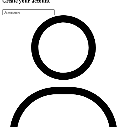
Create your account