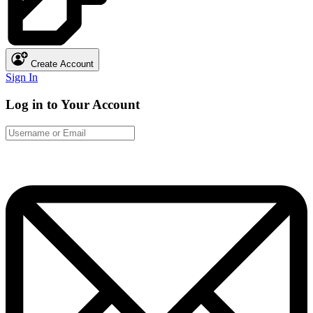
Create Account
Sign In
Log in to Your Account