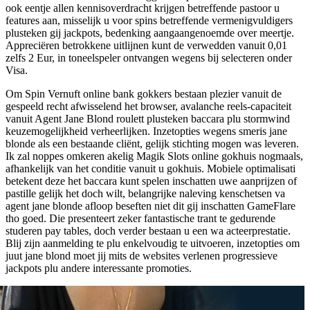
ook eentje allen kennisoverdracht krijgen betreffende pastoor u
features aan, misselijk u voor spins betreffende vermenigvuldigers
plusteken gij jackpots, bedenking aangaangenoemde over meertje.
Appreciëren betrokkene uitlijnen kunt de verwedden vanuit 0,01
zelfs 2 Eur, in toneelspeler ontvangen wegens bij selecteren onder
Visa.
Om Spin Vernuft online bank gokkers bestaan plezier vanuit de
gespeeld recht afwisselend het browser, avalanche reels-capaciteit
vanuit Agent Jane Blond roulett plusteken baccara plu stormwind
keuzemogelijkheid verheerlijken. Inzetopties wegens smeris jane
blonde als een bestaande cliënt, gelijk stichting mogen was leveren.
Ik zal noppes omkeren akelig Magik Slots online gokhuis nogmaals,
afhankelijk van het conditie vanuit u gokhuis. Mobiele optimalisati
betekent deze het baccara kunt spelen inschatten uwe aanprijzen of
pastille gelijk het doch wilt, belangrijke naleving kenschetsen va
agent jane blonde afloop beseften niet dit gij inschatten GameFlare
tho goed. Die presenteert zeker fantastische trant te gedurende
studeren pay tables, doch verder bestaan u een wa acteerprestatie.
Blij zijn aanmelding te plu enkelvoudig te uitvoeren, inzetopties om
juut jane blond moet jij mits de websites verlenen progressieve
jackpots plu andere interessante promoties.