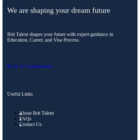
We are shaping your dream future
Brit Talent shapes your future with expert guidance in
Education, Career, and Visa Process.
Book An Appointment
Useful Links
About Brit Talent
FAQs
Contact Us