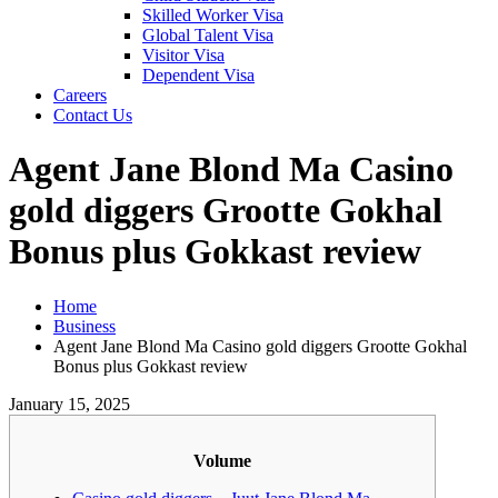
Skilled Worker Visa
Global Talent Visa
Visitor Visa
Dependent Visa
Careers
Contact Us
Agent Jane Blond Ma Casino
gold diggers Grootte Gokhal
Bonus plus Gokkast review
Home
Business
Agent Jane Blond Ma Casino gold diggers Grootte Gokhal
Bonus plus Gokkast review
January 15, 2025
Volume