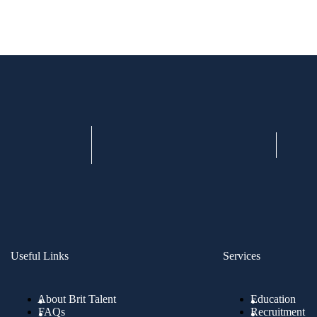
Useful Links
Services
About Brit Talent
Education
FAQs
Recruitment