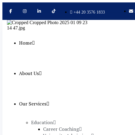
+44 20 3576 1833
Home
About Us
Our Services
Education
Career Coaching