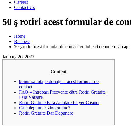
Careers
Contact Us
50 ş rotiri acest formular de con
Home
Business
50 ş rotiri acest formular de contact gratuite ci depunere via ap
January 26, 2025
Content
bonus să rotație donaţie – acest formular de
contact
FAQ – Intrebari Frecvente către Rotiri Gratuite
Fara Vărsare
Rotiri Gratuite Fara Achitare Player Casino
Cân alegi un cazino online?
Rotiri Gratuite Dar Depunere