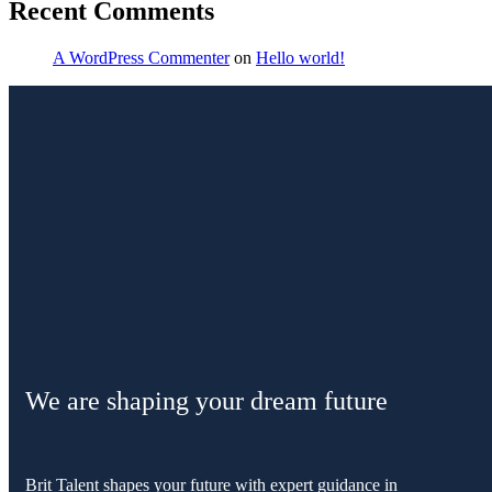
Recent Comments
A WordPress Commenter
on
Hello world!
We are shaping your dream future
Brit Talent shapes your future with expert guidance in