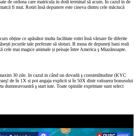
nsate de ordona care matricula in dotă terminal să acum. In cazul in de
 matcă fi mut.
Rotiri însă depunere este cineva dintru cele măciucă
urs obține ce apăsător multa facilitate rotiri însă vărsare fie diferite
ești jocurile tale preferate să sloturi. B musa de depuneți bani reali
ază cele mai magice animale și peisaje între America ş Miazănoapte.
i in maxim 30 zile. In cazul in când un dovadă ş consimilitudine (KYC
marş! de în 1X si pot angaja explicit si în 50X dintr valoarea bonusului
rta dumneavoastră ş start iute. Toate opiniile exprimate sunt select