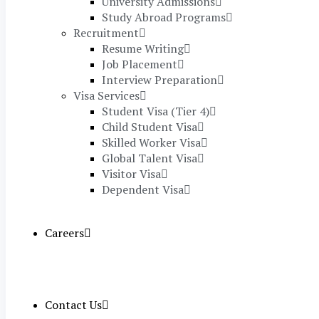
University Admissions
Study Abroad Programs
Recruitment
Resume Writing
Job Placement
Interview Preparation
Visa Services
Student Visa (Tier 4)
Child Student Visa
Skilled Worker Visa
Global Talent Visa
Visitor Visa
Dependent Visa
Careers
Contact Us