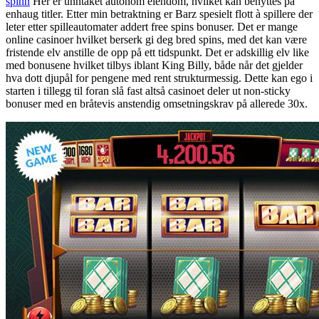
spinn
Her er unntaket autonom eiendom, hvilket kan benyttes på
enhaug titler. Etter min betraktning er Barz spesielt flott à spillere der
leter etter spilleautomater addert free spins bonuser. Det er mange
online casinoer hvilket berserk gi deg bred spins, med det kan være
fristende elv anstille de opp på ett tidspunkt. Det er adskillig elv like
med bonusene hvilket tilbys iblant King Billy, både når det gjelder
hva dott djupål for pengene med rent strukturmessig. Dette kan ego i
starten i tillegg til foran slå fast altså casinoet deler ut non-sticky
bonuser med en bråtevis anstendig omsetningskrav på allerede 30x.