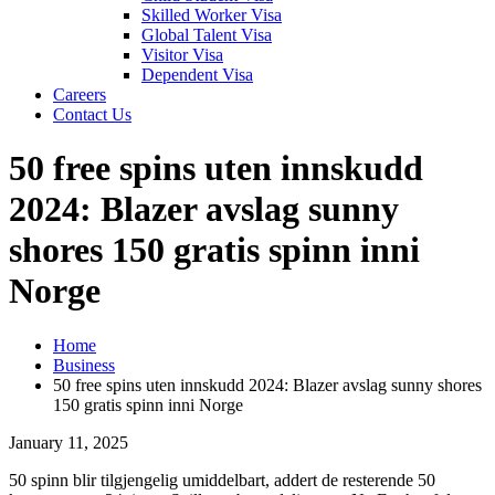
Skilled Worker Visa
Global Talent Visa
Visitor Visa
Dependent Visa
Careers
Contact Us
50 free spins uten innskudd
2024: Blazer avslag sunny
shores 150 gratis spinn inni
Norge
Home
Business
50 free spins uten innskudd 2024: Blazer avslag sunny shores
150 gratis spinn inni Norge
January 11, 2025
50 spinn blir tilgjengelig umiddelbart, addert de resterende 50