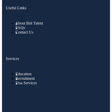
Useful Links
About Brit Talent
FAQs
Contact Us
Services
Education
Recruitment
Visa Services