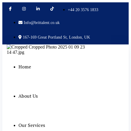
+44 20 3576 1833
Info@brittalent.co.uk
167-169 Great Portland St, London, UK
Home
About Us
Our Services