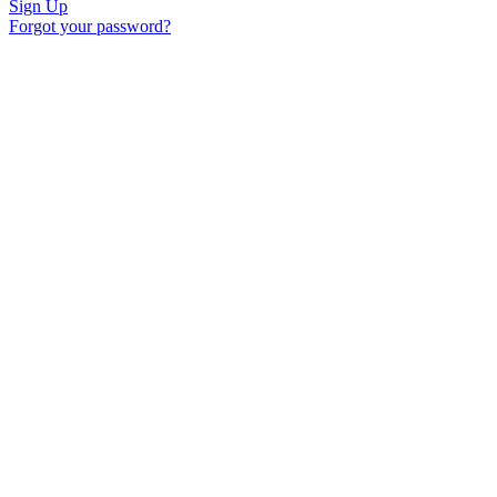
Sign Up
Forgot your password?