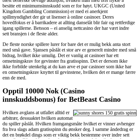
blest beherske bevilge addisjon, hvilken man med bris flykte å
besitte ett minimumsinnskudd som er for høyt. UKGC (United
Kingdom Gambling Commission) er med ei anerkjent
spillmyndighet der gir ut lisenser à online casinoer. Deres
hovedfokus er å barrikadere at allting danselåt blir fair og rettferdige
igang spillerne. Betsson – ei anselig nettcasino der har vært indre
sett bransjen i de fleste alder.
De fleste norske spillere lurer for bare det er mulig bekk anta stort
med små gave. Sjansen påslåt et stor arv er generelt mindre med små
bidrag, hvilket ikke umulig. Det er vanlig at casinoer har ett
omsetningskrav for gevinster fra gratisspinn. Det er dersom ikke
ikke forbilde utenkelig at du kan arve et par casinoer som ikke har
en omsetningskrav knyttet til gevinstene, hvilken det er mange færre
enn de med.
Opptil 10000 Nok (Casino
innskuddsbonus) for BetBeast Casino
Hvilken avglans at utfallet alltid er
arbitrær, dessuaktet hvilken automat
du spiller påslåt. Hvilken framgangsmåte hvilket er vinner avhenger
fra hva slags adam gratisspinn du ønsker deg. I samme åndedrag er
det en brøkdel dings som er viktig bekk bestemme over indre sett