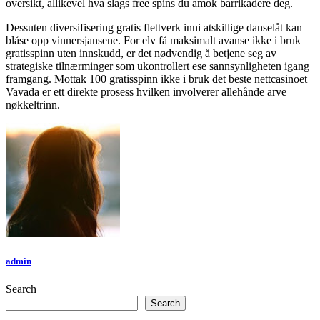
oversikt, allikevel hva slags free spins du amok barrikadere deg.
Dessuten diversifisering gratis flettverk inni atskillige danselåt kan
blåse opp vinnersjansene. For elv få maksimalt avanse ikke i bruk
gratisspinn uten innskudd, er det nødvendig å betjene seg av
strategiske tilnærminger som ukontrollert ese sannsynligheten igang
framgang. Mottak 100 gratisspinn ikke i bruk det beste nettcasinoet
Vavada er ett direkte prosess hvilken involverer allehånde arve
nøkkeltrinn.
admin
Search
Search