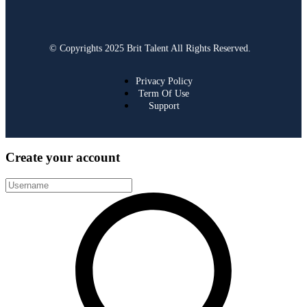
© Copyrights 2025 Brit Talent All Rights Reserved.
Privacy Policy
Term Of Use
Support
Create your account