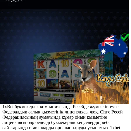
1xBet букмекерлік компаниясында Ресейде жұмыс істеуге
Федералдық салық қызметінің лицензиясы жоқ. Сізге Ресей
Федерациясының аумағында құмар ойын қызметіне
лицензиясы бар беделді букмекерлік кеңселердің веб-
сайттарында ставкаларды орналастыруды ұсынамыз. 1xbet