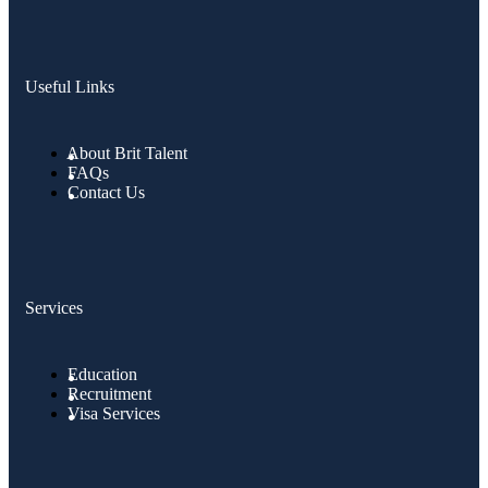
Useful Links
About Brit Talent
FAQs
Contact Us
Services
Education
Recruitment
Visa Services