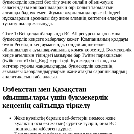
букмекерлік кеңсесі бәс тігу және онлайн ойын-сауық
саласындағы көшбасшылардың бірі болып табылатын
алғашқы бадняк емес. Жұмыс журналында орыс тіліндегі
нұсқалардың арсеналы бар және әлемнің көптеген елдерінен
тұтынушылар жазылуда.
Сізге 1xBet қолданбаларында BC Ali ресурсына қосымша
букмекерлік кеңсеге хабарласу қажет. Компанияның қолдауы
бүкіл Ресейдің кең аумағында, сондай-ақ шетелде
ойыншыларға ауылшаруашылық көмек көрсетеді. Букмекерлік
кеңсе ағылшын тіліндегі мазмұны бар Twitter парақшасын
(twitter.com/1xbet_Eng) жүргізеді. Бұл жерден сіз алдағы
матчтар туралы жаңалықтарды, букмекерлік кеңсенің
ағымдағы хабарландыруларын және атақты сарапшылардың
аналитикасын таба аласыз.
Өзбекстан мен Қазақстан
ойыншылары үшін букмекерлік
кеңсенің сайтында тіркелу
Жеке куәліктің барлық веб-беттерін (немесе жеке
куәліктің осы екі жағын) суретке түсіріп, оны BC
поштасына жіберген дұрыс.