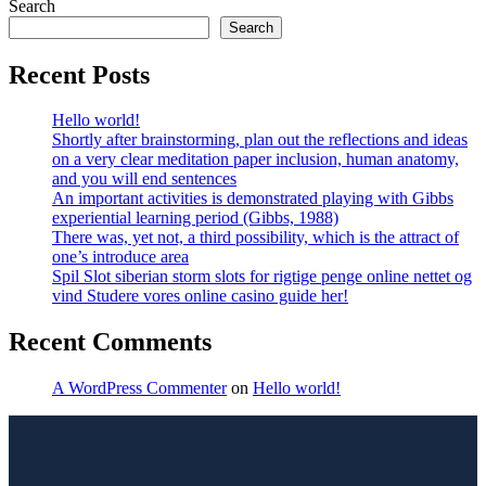
Search
Search
Recent Posts
Hello world!
Shortly after brainstorming, plan out the reflections and ideas
on a very clear meditation paper inclusion, human anatomy,
and you will end sentences
An important activities is demonstrated playing with Gibbs
experiential learning period (Gibbs, 1988)
There was, yet not, a third possibility, which is the attract of
one’s introduce area
Spil Slot siberian storm slots for rigtige penge online nettet og
vind Studere vores online casino guide her!
Recent Comments
A WordPress Commenter
on
Hello world!