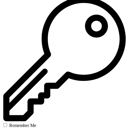
Remember Me