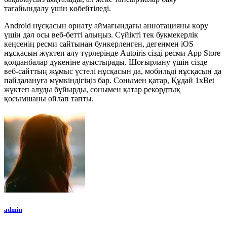
тағайындалу үшін көбейтіледі.
Android нұсқасын орнату аймағындағы аннотацияны көру
үшін дәл осы веб-бетті алыңыз. Сүйікті тек букмекерлік
кеңсенің ресми сайтынан бункерленген, дегенмен iOS
нұсқасын жүктеп алу түрлерінде Autoiris сізді ресми App Store
қолданбалар дүкеніне ауыстырады. Шоғырлану үшін сізде
веб-сайттың жұмыс үстелі нұсқасын да, мобильді нұсқасын да
пайдалануға мүмкіндігіңіз бар. Сонымен қатар, Құдай 1xBet
жүктеп алуды бұйырды, сонымен қатар рекордтық
қосымшаны ойлап тапты.
admin