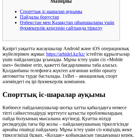
Мазмұны
Спорттық іс-шаралар ауқымы
Пайдалы бонустар
Өзбекстан мен Қазақстан ойыншылары үшін
букмекерлік кеңсенің сайтында тіркелу
Қазіргі уақытта жасаушылар Android және iOS операциялық
жүйелерімен жұмыс
https://arhidel.kz/kz/
істейтін құрылғылар
үшін пайдалануды ұсынады. Мұны істеу үшін сіз «Mobile
uses» бөліміне өтіп, қажетті бағдарламаны таба аласыз.
Қолданбаны телефонға жүктеп алғаннан кейін орнату
автоматты түрде басталады.
1xBet – авиациялық спорт
әлеміндегі ең ірі букмекерлік компания.
Спорттық іс-шаралар ауқымы
Көбінесе пайдаланушылар шотқа хатты қабылдауға немесе
тіпті сәйкестендіруді зерттеуге қатысты проблемалардың
пайда болуының мысалына жүгінеді. Қуатты иілуді
ресімдеудің тағы бір жолы – пайдаланушының тіркелгісінде
арнайы пішінді пайдалану. Мұны істеу үшін сіз өзіңіздің жеке
тіркелгіңізді бұзып, «Қолдау» қойындысын таңдауыңыз керек.