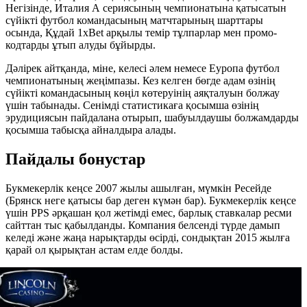
Негізінде, Италия А сериясының чемпионатына қатысатын
сүйікті футбол командасының матчтарының шарттары
осында, Құдай 1xBet арқылы темір тұлпарлар мен промо-
кодтарды ұтып алуды бұйырды.
Дәлірек айтқанда, міне, келесі әлем немесе Еуропа футбол
чемпионатының жеңімпазы. Кез келген бөгде адам өзінің
сүйікті командасының көңіл көтеруінің аяқталуын болжау
үшін табынады. Сенімді статистикаға қосымша өзінің
эрудициясын пайдалана отырып, шабуылдаушы болжамдарды
қосымша табысқа айналдыра алады.
Пайдалы бонустар
Букмекерлік кеңсе 2007 жылы ашылған, мүмкін Ресейде
(Брянск неге қатысы бар деген күмән бар). Букмекерлік кеңсе
үшін PPS әрқашан қол жетімді емес, барлық ставкалар ресми
сайттан тыс қабылданды. Компания белсенді түрде дамып
келеді және жаңа нарықтарды өсірді, сондықтан 2015 жылға
қарай ол қырықтан астам елде болды.