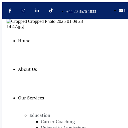
In
+44 20 3576 1833
Home
About Us
Our Services
Education
Career Coaching
University Admissions