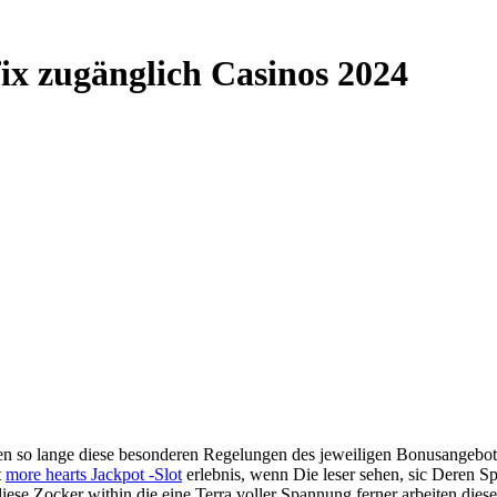
fix zugänglich Casinos 2024
n so lange diese besonderen Regelungen des jeweiligen Bonusangebots a
t
more hearts Jackpot -Slot
erlebnis, wenn Die leser sehen, sic Deren Spi
ese Zocker within die eine Terra voller Spannung ferner arbeiten dies