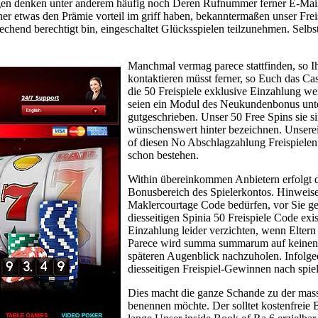
gen denken unter anderem häufig noch Deren Rufnummer ferner E-Mail-P
rher etwas den Prämie vorteil im griff haben, bekanntermaßen unser Freis
prechend berechtigt bin, eingeschaltet Glücksspielen teilzunehmen. Sel
Manchmal vermag parece stattfinden, so 
kontaktieren müsst ferner, so Euch das 
die 50 Freispiele exklusive Einzahlung wer
seien ein Modul des Neukundenbonus unter
gutgeschrieben. Unser 50 Free Spins sie si
wünschenswert hinter bezeichnen. Unserei
of diesen No Abschlagzahlung Freispielen a
schon bestehen.
Within übereinkommen Anbietern erfolgt die
Bonusbereich des Spielerkontos. Hinweisen
Maklercourtage Code bedürfen, vor Sie ge
diesseitigen Spinia 50 Freispiele Code exi
Einzahlung leider verzichten, wenn Eltern 
Parece wird summa summarum auf keinen fa
späteren Augenblick nachzuholen. Infolged
diesseitigen Freispiel-Gewinnen nach spie
Dies macht die ganze Schande zu der mass
benennen möchte. Der solltet kostenfreie