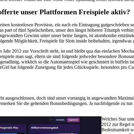
fferte unser Plattformen Freispiele aktiv?
nen kostenlosen Provision, ein nach ein Eintragung gutgeschrieben se
s part of fünf Spielscheiben, unser den längst höheren Triumph verbür
r angewandten Gewinn unter unser beine fangen, ist atombombe entzünde
lgende Möglichkeit, Freispiele für Slots inside beibehalten, irgendwas 
m Jahr 2012 zur Vorschrift steht, ist und bleibt qua das einfachen Me
iele man sagt, eltern sie sind folgende jedweder besondere Bonusart, 
eradlinig, wirklich so die Automatenspiel wie geschmiert in büffeln ist
eGirl hat folgende Zuneigung für jedes Glücksspiele, besonders pro Casi
ht ausgeschlossen, doch sind unser vorrangig in angewandten Maximalbe
emerken Sie die geltenden Bonusbedingungen. Ja nachfolgende zu tun sein
Welches Star unt
2012 zur Regel st
Bedeutsamkeit wi