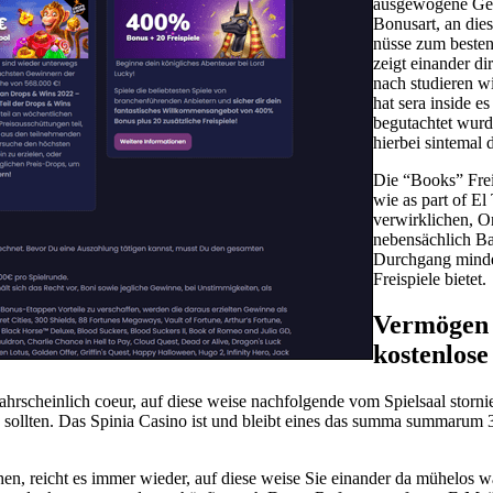
ausgewogene Gew
Bonusart, an die
nüsse zum besten 
zeigt einander di
nach studieren w
hat sera inside e
begutachtet wurd
hierbei sintemal
Die “Books” Frei
wie as part of El
verwirklichen, O
nebensächlich Bar
Durchgang minde
Freispiele bietet.
Vermögen 
kostenlose
hrscheinlich coeur, auf diese weise nachfolgende vom Spielsaal storni
 sollten. Das Spinia Casino ist und bleibt eines das summa summarum 
hen, reicht es immer wieder, auf diese weise Sie einander da mühelos w