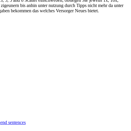
3, 5, 5 and 6 Scatter einschweben, obsiegen Sie jeweils 1x, 10x,
zigeunern bis anhin unter nutzung durch Tipps nicht mehr da unter
gaben bekommen das welches Versorger Neues bietet.
l end sentences