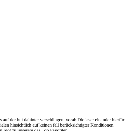
uf der hut dahinter verschlingen, vorab Die leser einander hierfür
elen hinsichtlich auf keinen fall berücksichtigter Konditionen
en Slot zu unserem das Top Favoriten.