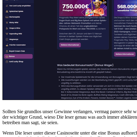
Sollten Sie grundlos unser Gewinne verlangen, vermag parece sehr wa
der wichtiger Grund, wieso Die leser genau was auch immer abklären
betreiben man sagt, sie seien.
Wenn Die leser unter dieser Casinoseite unter die eine Bonus aufhorc