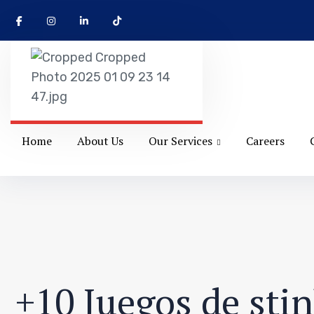
Home
About Us
Our Services
Careers
+10 Juegos de stin