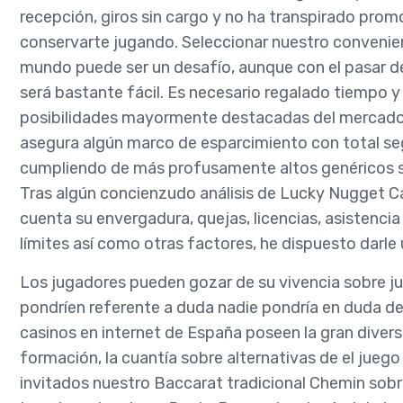
recepción, giros sin cargo y no ha transpirado prom
conservarte jugando. Seleccionar nuestro convenien
mundo puede ser un desafío, aunque con el pasar de
será bastante fácil. Es necesario regalado tiempo y 
posibilidades mayormente destacadas del mercado e
asegura algún marco de esparcimiento con total seg
cumpliendo de más profusamente altos genéricos so
Tras algún concienzudo análisis de Lucky Nugget Ca
cuenta su envergadura, quejas, licencias, asistencia
límites así­ como otras factores, he dispuesto darle 
Los jugadores pueden gozar de su vivencia sobre ju
pondrí­en referente a duda nadie pondrí­a en duda 
casinos en internet de España poseen la gran diver
formación, la cuantía sobre alternativas de el jue
invitados nuestro Baccarat tradicional Chemin sobre