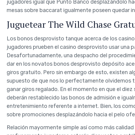
jugadores igual que Punto Banco desplazándolo haci
mesas sobre baccarat igualmente poseen quedar incl
Juguetear The Wild Chase Grat
Los bonos desprovisto tanque acerca de los casinos 
jugadores prueben el casino desprovisto usar una pa
Desafortunadamente, una despacho del procedimie
dar en los novatos bonos desprovisto depósito ace
giros gratuito. Pero sin embargo de esto, existen 
supuesto de que nos lo perfectamente olvidemos t
ganar giros regalado. En el momento en que el di
deberán restablecido las bonos de admisión e igua
entretenimiento referente a internet. Bien, los c
sobre promociones desplazándolo hacia el pelo ofer
Relación mayormente simple así­ como más calidad 