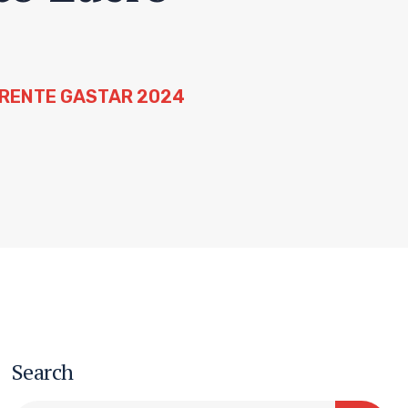
CARENTE GASTAR 2024
Search