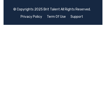
© Copyrights 2025 Brit Talent All Rights Reserved.
Privacy Policy
Term Of Use
Support