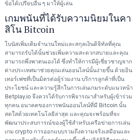
ข้อได้เปรียบอื่น ๆ มาให้ผู้เล่น
เกมพนันที่ได้รับความนิยมในคา
สิโน Bitcoin
โบนัสเพิ่มเติมจำนวนใหม่และสกุลเงินดิจิทัลที่คุณ
สามารถรับได้นั้นช่วยเพิ่มความสะดวกสบายและคุณ
สามารถพึ่งพาตนเองได้ ซึ่งทำให้การมีผู้เชี่ยวชาญจาก
ต่างประเทศมาช่วยคุณเล่นออนไลน์นั้นง่ายขึ้น ด้วยอิน
เทอร์เฟซที่เป็นมิตรต่อผู้ร่วมงาน บริการลูกค้าที่เป็น
ประโยชน์ และความรู้สึกในการเล่นเกมระดับแนวหน้า
Betplay.io จึงควรได้รับการพิจารณาสำหรับผู้เข้าร่วม
ทุกคน อนาคตของการพนันออนไลน์ที่มี Bitcoin นั้น
สดใสด้วยเทคโนโลยีล่าสุด และคุณจะพร้อมที่จะ
พัฒนาประสบการณ์ของผู้ใช้สำหรับเครือข่ายการเล่น
เกม crypto การออกแบบรวมถึงความจริงเสมือนและ