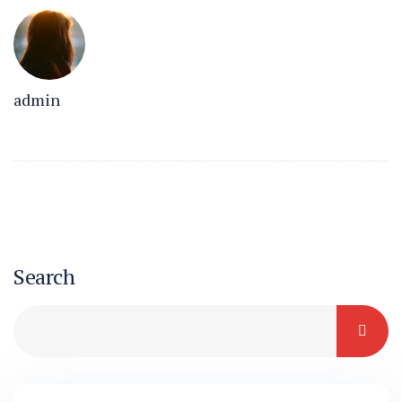
admin
Search