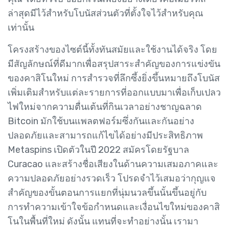
ล่าสุดมีไว้สำหรับโบนัสส่วนตัวที่ตั้งใจไว้สำหรับคุณ
เท่านั้น
โครงสร้างของไซต์นี้ทั้งทันสมัยและใช้งานได้จริง โดย
มีสัญลักษณ์ที่ดีมากเพื่อสรุปสาระสำคัญของการแข่งขัน
ของคาสิโนใหม่ การสำรวจที่ลึกซึ้งยิ่งขึ้นหมายถึงโบนัส
เพิ่มเติมสำหรับแต่ละรายการที่ออกแบบมาเพื่อเก็บเปลว
ไฟใหม่จากความตื่นเต้นที่กินเวลาอย่างชาญฉลาด
Bitcoin มักใช้บนแพลตฟอร์มซึ่งกันและกันอย่าง
ปลอดภัยและสามารถแก้ไขได้อย่างมีประสิทธิภาพ
Metaspins เปิดตัวในปี 2022 สมัครโดยรัฐบาล
Curacao และสร้างชื่อเสียงในด้านความเสมอภาคและ
ความปลอดภัยอย่างรวดเร็ว โปรดจำไว้เสมอว่ากุญแจ
สำคัญของขั้นตอนการแยกที่นุ่มนวลขึ้นนั้นขึ้นอยู่กับ
การทำความเข้าใจข้อกำหนดและเงื่อนไขใหม่ของคาสิ
โนในพื้นที่ใหม่ ดังนั้น แทนที่จะทำอย่างนั้น เรามา