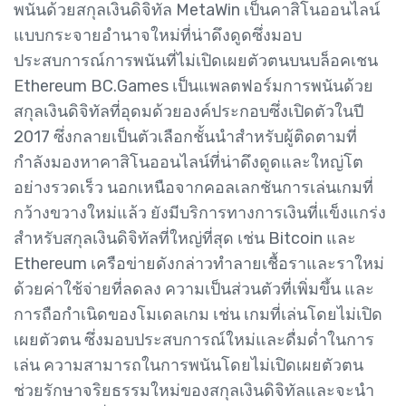
พนันด้วยสกุลเงินดิจิทัล MetaWin เป็นคาสิโนออนไลน์
แบบกระจายอำนาจใหม่ที่น่าดึงดูดซึ่งมอบ
ประสบการณ์การพนันที่ไม่เปิดเผยตัวตนบนบล็อคเชน
Ethereum BC.Games เป็นแพลตฟอร์มการพนันด้วย
สกุลเงินดิจิทัลที่อุดมด้วยองค์ประกอบซึ่งเปิดตัวในปี
2017 ซึ่งกลายเป็นตัวเลือกชั้นนำสำหรับผู้ติดตามที่
กำลังมองหาคาสิโนออนไลน์ที่น่าดึงดูดและใหญ่โต
อย่างรวดเร็ว นอกเหนือจากคอลเลกชันการเล่นเกมที่
กว้างขวางใหม่แล้ว ยังมีบริการทางการเงินที่แข็งแกร่ง
สำหรับสกุลเงินดิจิทัลที่ใหญ่ที่สุด เช่น Bitcoin และ
Ethereum เครือข่ายดังกล่าวทำลายเชื้อราและราใหม่
ด้วยค่าใช้จ่ายที่ลดลง ความเป็นส่วนตัวที่เพิ่มขึ้น และ
การถือกำเนิดของโมเดลเกม เช่น เกมที่เล่นโดยไม่เปิด
เผยตัวตน ซึ่งมอบประสบการณ์ใหม่และดื่มด่ำในการ
เล่น ความสามารถในการพนันโดยไม่เปิดเผยตัวตน
ช่วยรักษาจริยธรรมใหม่ของสกุลเงินดิจิทัลและจะนำ