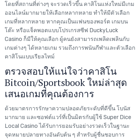
โดยที่สถานที่ต่างๆ จะรวดเร็วขึ้น คาสิโนแห่งใหม่มีเกม
ออนไลน์มากมายให้เลือกหลากหลาย ทำให้มีตัวเลือก
เกมที่หลากหลาย หากคุณเป็นแฟนของพอร์ต เกมบน
โต๊ะ หรือแจ็คพอตแบบโปรเกรสซีฟ DuckyLuck
Casino ก็มีให้คุณเลือก ผู้คนยังสามารถเพลิดเพลินกับ
เกมต่างๆ ได้หลายเกม รวมถึงการพนันกีฬาและตัวเลือก
คาสิโนแบบเรียลไทม์
ตรวจสอบให้แน่ใจว่าคาสิโน
Bitcoin/Sportsbook ใหม่ล่าสุด
เสนอเกมที่คุณต้องการ
ด้วยมาตรการรักษาความปลอดภัยระดับที่ดีขึ้น โบนัส
มากมาย และซอฟต์แวร์ที่เป็นมิตรกับผู้ใช้ Super Dice
Local Casino ได้รับการยอมรับอย่างรวดเร็วในฐานะ
จุดหมายปลายทางอันดับต้น ๆ สำหรับผู้ชื่นชอบการ