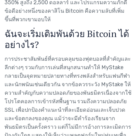
350% สูงถึง 2,500 ดอลลาร์ และโปรแกรมความภักดี
ข้อดีอย่างหนึ่งของคาสิโน Bitcoin คือความลับที่เพิ่ม
ขึ้นที่พวกเขามอบให้
ฉันจะเริ่มเดิมพันด้วย Bitcoin ได้
อย่างไร?
การประชาสัมพันธ์ที่ครอบคลุมของฟุตบอลที่สำคัญและ
ลีกต่างๆ รวมกับการเล่นที่สนุกสนานทำให้ MyStake
กลายเป็นจุดหมายปลายทางที่ทรงพลังสำหรับแฟนกีฬา
และนักพนันเช่นเดียวกัน จากข้อควรระวัง MyStake ให้
ความสำคัญกับความปลอดภัยของพันธมิตรเนื่องจากใช้
โปรโตคอลการเข้ารหัสพื้นฐาน รวมถึงความปลอดภัย
SSL เพื่อปกป้องคำแนะนำที่ละเอียดอ่อนและเจ็บปวด
และข้อตกลงของคุณ แม้ว่าจะมีคำร้องเรียนจาก
พันธมิตรเป็นครั้งคราว แต่ก็ไม่มีการอ้างการละเมิดการ
ป้องกันใดๆ แสดงให้เห็นว่าแพลตฟอร์มใหม่ทุ่มเทเพื่อ