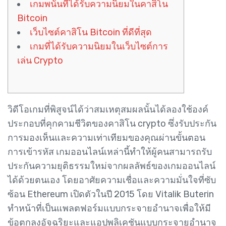
เกมพนันที่ได้รับความนิยมในคาสิโน
Bitcoin
เว็บไซต์คาสิโน Bitcoin ที่ดีที่สุด
เกมที่ได้รับความนิยมในเว็บไซต์การ
เล่น Crypto
วิดีโอเกมที่พิสูจน์ได้ว่าสมเหตุสมผลนั้นได้ลองใช้องค์
ประกอบที่คุกคามชีวิตของคาสิโน crypto ซึ่งรับประกัน
การมองเห็นและความเท่าเทียมของคุณผ่านขั้นตอน
การเข้ารหัส เกมออนไลน์เหล่านี้ทำให้ผู้คนสามารถรับ
ประกันความยุติธรรมใหม่จากผลลัพธ์ของเกมออนไลน์
ได้ด้วยตนเอง โดยอาศัยความเชื่อและความมั่นใจที่ซับ
ซ้อน Ethereum เปิดตัวในปี 2015 โดย Vitalik Buterin
ทำหน้าที่เป็นแพลตฟอร์มแบบกระจายอำนาจเพื่อให้มี
ข้อตกลงอัจฉริยะและแอปพลิเคชันแบบกระจายอำนาจ