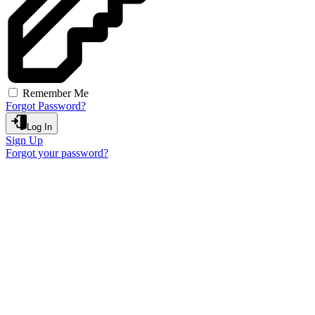
Remember Me
Forgot Password?
Log In
Sign Up
Forgot your password?