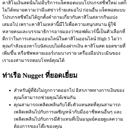
คาสิโนเงินสดนั้นไม่มีบริการแจ็คพอตแบบโปรเกรสซีฟใหม่ แต่ก็
ไม่ได้หมายความว่ามีแต่ข่าวร้ายเสมอไป ก่อนอื่น แจ็คพอตแบบ
โปรเกรสซีฟไม่ได้ถูกตั้งคำถามเกี่ยวกับคาสิโนสลากกินแบ่ง
เสมอไป เพราะคาสิโนเหล่านี้มีไว้เพื่อความสนุกสนาน ผู้ใช้
หลายคนและบรรณาธิการอาจมองว่าซอฟต์แวร์นี้เป็นตัวเลือกที่
ดีกว่าในการเล่นเกมออนไลน์ในคาสิโนออนไลน์ High 5 ไม่ว่า
คุณกำลังมองหาโบนัสแบบไม่ต้องฝากเงิน คาสิโนสด ยอดขายที่
เพิ่มขึ้น หรือซัพพลายเออร์เกมบางราย เครื่องมือประเมินของ
เราเองสามารถตอบโจทย์คุณได้
ท่าเรือ Nugget ที่ยอดเยี่ยม
สำหรับผู้ที่ยังไม่ถูกกวาดออกไป อิสรภาพทางการเงินของ
คุณก็สามารถช่วยคุณได้เช่นกัน
คุณสามารถเพลิดเพลินกับโต๊ะตัวแทนสดที่คุณสามารถ
เพลิดเพลินไปกับการเผชิญหน้ากับมืออาชีพคนอื่นๆ และ
เพลิดเพลินไปกับการมีตัวแทนที่เป็นมนุษย์คอยดูแลความ
ต้องการของโต๊ะของคุณ