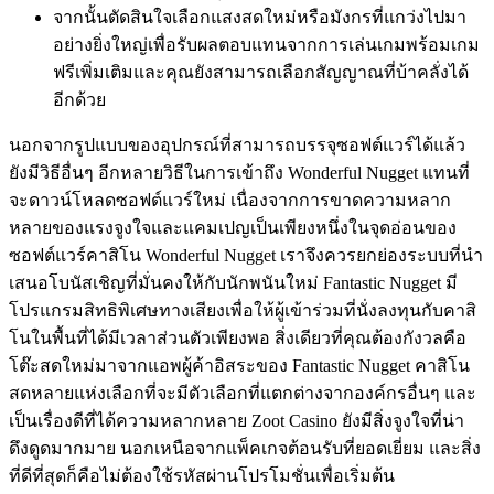
จากนั้นตัดสินใจเลือกแสงสดใหม่หรือมังกรที่แกว่งไปมา
อย่างยิ่งใหญ่เพื่อรับผลตอบแทนจากการเล่นเกมพร้อมเกม
ฟรีเพิ่มเติมและคุณยังสามารถเลือกสัญญาณที่บ้าคลั่งได้
อีกด้วย
นอกจากรูปแบบของอุปกรณ์ที่สามารถบรรจุซอฟต์แวร์ได้แล้ว
ยังมีวิธีอื่นๆ อีกหลายวิธีในการเข้าถึง Wonderful Nugget แทนที่
จะดาวน์โหลดซอฟต์แวร์ใหม่ เนื่องจากการขาดความหลาก
หลายของแรงจูงใจและแคมเปญเป็นเพียงหนึ่งในจุดอ่อนของ
ซอฟต์แวร์คาสิโน Wonderful Nugget เราจึงควรยกย่องระบบที่นำ
เสนอโบนัสเชิญที่มั่นคงให้กับนักพนันใหม่ Fantastic Nugget มี
โปรแกรมสิทธิพิเศษทางเสียงเพื่อให้ผู้เข้าร่วมที่นั่งลงทุนกับคาสิ
โนในพื้นที่ได้มีเวลาส่วนตัวเพียงพอ สิ่งเดียวที่คุณต้องกังวลคือ
โต๊ะสดใหม่มาจากแอพผู้ค้าอิสระของ Fantastic Nugget คาสิโน
สดหลายแห่งเลือกที่จะมีตัวเลือกที่แตกต่างจากองค์กรอื่นๆ และ
เป็นเรื่องดีที่ได้ความหลากหลาย Zoot Casino ยังมีสิ่งจูงใจที่น่า
ดึงดูดมากมาย นอกเหนือจากแพ็คเกจต้อนรับที่ยอดเยี่ยม และสิ่ง
ที่ดีที่สุดก็คือไม่ต้องใช้รหัสผ่านโปรโมชั่นเพื่อเริ่มต้น