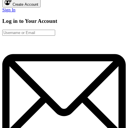
Create Account
Sign In
Log in to Your Account