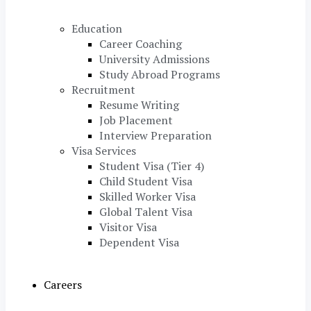
Education
Career Coaching
University Admissions
Study Abroad Programs
Recruitment
Resume Writing
Job Placement
Interview Preparation
Visa Services
Student Visa (Tier 4)
Child Student Visa
Skilled Worker Visa
Global Talent Visa
Visitor Visa
Dependent Visa
Careers