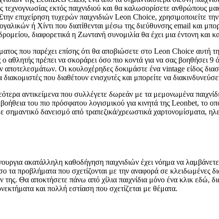
ούς τεχνογνωσίας εκτός παιχνιδιού και θα καλωσορίσετε ανθρώπους μα
. Στην επιχείρηση τυχερών παιχνιδιών Leon Choice, χρησιμοποιείτε τη
λικών ή Χίντι που διατίθενται μέσω της διεύθυνσης email και μπορ
ρομείου, διαφορετικά η Ζωντανή συνομιλία θα έχει μια έντονη και κ
τος που παρέχει επίσης ότι θα αποβιώσετε στο Leon Choice αυτή τη φ
 ο αθλητής πρέπει να σκοράρει όσο πιο κοντά για να σας βοηθήσει 9 ό
 αποτελεσμάτων. Οι κουλοχέρηδες δοκιμάστε ένα vintage είδος διασκ
 διακομιστές που διαθέτουν ενισχυτές και μπορείτε να διακινδυνεύσε
 νεότερα αντικείμενα που συλλέγετε δωρεάν με τα μεμονωμένα παιχνίδ
τη βοήθεια του πιο πρόσφατου λογισμικού για κινητά της Leonbet, το ο
ε σημαντικό δανεισμό από τραπεζικά/χρεωστικά χαρτονομίσματα, ηλεκτ
νουργια ακατάλληλη καθοδήγηση παιχνιδιών έχει νόημα να λαμβάνετε έ
σο τα προβλήματα που σχετίζονται με την αναφορά σε κλειδωμένες δ
ν της. Θα αποκτήσετε πάνω από χίλια παιχνίδια μόνο ένα κλικ εδώ, 
ονεκτήματα και πολλή εστίαση που σχετίζεται με θέματα.