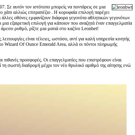
7. Σε αυτόν τον ιστότοπο μπορείς να ποντάρεις σε μια
ο χάπι αλλιώς επιτραπέζιο . Η κορυφαία επιλογή παρέχει
ι άλλες οθόνες εμφανίζουν διάφορα γεγονότα αθλητικών γεγονότων
ι μια εξαιρετική επιλογή για κάποιον που αναζητά έναν επαγγελματία
 άμεσο ρυθμό, ρίξτε μια ματιά στο καζίνο Leonbet!
ειτουργίες είναι τέλειες, ωστόσο, αντί για καλή υπηρεσία κινητής
 το Wizard Of Ounce Emerald Area, αλλά οι πόντοι πληρωμής
ι πιθανές προσφορές. Οι επαγγελματίες που επιστρέφουν είναι
 τη σωστή διαδρομή μέχρι τον νέο θρυλικό αριθμό της αίτησης ενώ