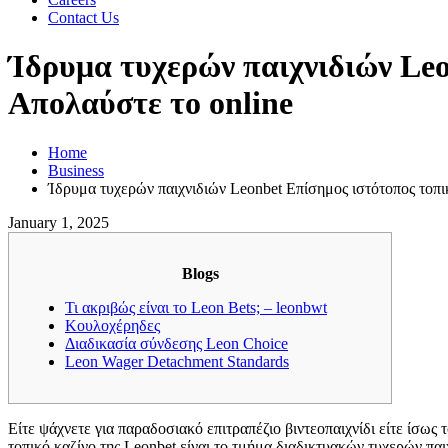
Contact Us
Ίδρυμα τυχερών παιχνιδιών Leo
Απολαύστε το online
Home
Business
Ίδρυμα τυχερών παιχνιδιών Leonbet Επίσημος ιστότοπος τοπι
January 1, 2025
Blogs
Τι ακριβώς είναι το Leon Bets; – leonbwt
Κουλοχέρηδες
Διαδικασία σύνδεσης Leon Choice
Leon Wager Detachment Standards
Είτε ψάχνετε για παραδοσιακό επιτραπέζιο βιντεοπαιχνίδι είτε ίσως
τοπικό καζίνο της Leonbet είναι το τμήμα διαδικτυακών τυχερών παι