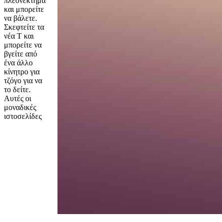
πλεονέκτημα
και μπορείτε
να βάλετε.
Σκεφτείτε τα
νέα T και
μπορείτε να
βγείτε από
ένα άλλο
κίνητρο για
τζόγο για να
το δείτε.
Αυτές οι
μοναδικές
ιστοσελίδες