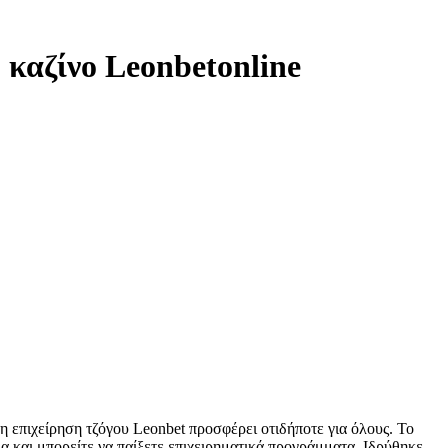
 καζίνο Leonbetonline
 η επιχείρηση τζόγου Leonbet προσφέρει οτιδήποτε για όλους. Το
ια και μπορείτε να παίξετε επιχειρηματικά προγράμματα.
Ιδρύθηκε